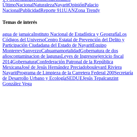
Último
Nacional
Naturaleza
Nayarit
Opinión
Palacio
Nacional
Publicidad
Reporte 911
UAN
Zona Trendy
Temas de interés
agua de jamaica
Instituto Nacional de Estadística y Geografía
Los
Códigos del Universo
Centro Estatal de Prevención del Delito y
Participación Ciudadana del Estado de Nayarit
Equipo
Monterrey
Sanvezzo
Cahuama
mortalidad
Gobernatura de dos
años
contaminacion de lagunas
Leyes de Ingresos
ejercicio fiscal
2014
Gobernatura
Confederación Patronal de la República
Mexicana
José de Jesús Hernández Preciado
boulevard Riviera
Nayarit
Programa de Limpieza de la Carretera Federal 200
Secretaría
de Desarrollo Urbano y Ecología
SEDUE
Jesús Tepalcanzint
González Vega