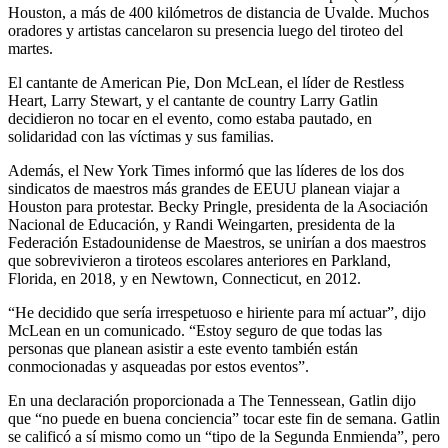
Houston, a más de 400 kilómetros de distancia de Uvalde. Muchos
oradores y artistas cancelaron su presencia luego del tiroteo del
martes.
El cantante de American Pie, Don McLean, el líder de Restless
Heart, Larry Stewart, y el cantante de country Larry Gatlin
decidieron no tocar en el evento, como estaba pautado, en
solidaridad con las víctimas y sus familias.
Además, el New York Times informó que las líderes de los dos
sindicatos de maestros más grandes de EEUU planean viajar a
Houston para protestar. Becky Pringle, presidenta de la Asociación
Nacional de Educación, y Randi Weingarten, presidenta de la
Federación Estadounidense de Maestros, se unirían a dos maestros
que sobrevivieron a tiroteos escolares anteriores en Parkland,
Florida, en 2018, y en Newtown, Connecticut, en 2012.
“He decidido que sería irrespetuoso e hiriente para mí actuar”, dijo
McLean en un comunicado. “Estoy seguro de que todas las
personas que planean asistir a este evento también están
conmocionadas y asqueadas por estos eventos”.
En una declaración proporcionada a The Tennessean, Gatlin dijo
que “no puede en buena conciencia” tocar este fin de semana. Gatlin
se calificó a sí mismo como un “tipo de la Segunda Enmienda”, pero