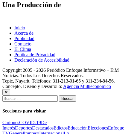
Una Producción de
Inicio
Acerca de
Publicidad
Contacto
El Clima
Política de Privacidad
Declaración de Accesibilidad
Copyright 2005 - 2026 Periódico Enfoque Informativo – EiM
Noticias. Todos Los Derechos Reservados.
Tepic, Nayarit. Teléfonos: 311-213-01-65 y 311-234-84-56.
Concepto, Diseño y Desarrollo:
Agencia Multieconomico
Buscar:
Secciones para visitar
Cartones
COVID-19
De
Interés
Deportes
Destacados
Edictos
Educación
Elecciones
Enfoque
TV
General
Impreso
Internacional
Lo