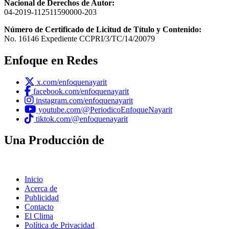
Nacional de Derechos de Autor:
04-2019-112511590000-203
Número de Certificado de Licitud de Título y Contenido:
No. 16146 Expediente CCPRI/3/TC/14/20079
Enfoque en Redes
x.com/enfoquenayarit
facebook.com/enfoquenayarit
instagram.com/enfoquenayarit
youtube.com/@PeriodicoEnfoqueNayarit
tiktok.com/@enfoquenayarit
Una Producción de
Inicio
Acerca de
Publicidad
Contacto
El Clima
Política de Privacidad