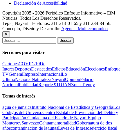
Declaración de Accesibilidad
Copyright 2005 - 2026 Periódico Enfoque Informativo – EiM
Noticias. Todos Los Derechos Reservados.
Tepic, Nayarit. Teléfonos: 311-213-01-65 y 311-234-84-56.
Concepto, Diseño y Desarrollo:
Agencia Multieconomico
Buscar:
Secciones para visitar
Cartones
COVID-19
De
Interés
Deportes
Destacados
Edictos
Educación
Elecciones
Enfoque
TV
General
Impreso
Internacional
Lo
Último
Nacional
Naturaleza
Nayarit
Opinión
Palacio
Nacional
Publicidad
Reporte 911
UAN
Zona Trendy
Temas de interés
agua de jamaica
Instituto Nacional de Estadística y Geografía
Los
Códigos del Universo
Centro Estatal de Prevención del Delito y
Participación Ciudadana del Estado de Nayarit
Equipo
Monterrey
Sanvezzo
Cahuama
mortalidad
Gobernatura de dos
años
contaminacion de lagunas
Leyes de Ingresos
ejercicio fiscal