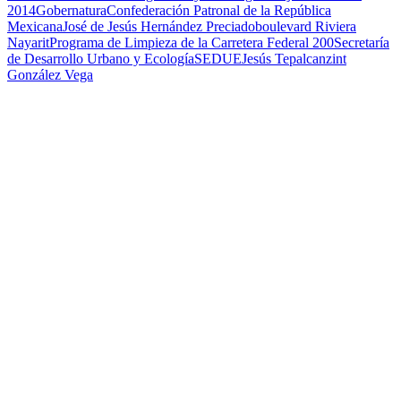
2014
Gobernatura
Confederación Patronal de la República
Mexicana
José de Jesús Hernández Preciado
boulevard Riviera
Nayarit
Programa de Limpieza de la Carretera Federal 200
Secretaría
de Desarrollo Urbano y Ecología
SEDUE
Jesús Tepalcanzint
González Vega