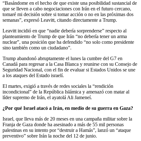
“Basándome en el hecho de que existe una posibilidad sustancial de
que se lleven a cabo negociaciones con Irán en el futuro cercano,
tomaré mi decisión sobre si tomar acción o no en las próximas dos
semanas”, expresó Leavitt, citando directamente a Trump.
Leavitt incidió en que “nadie debería sorprenderse” respecto al
planteamiento de Trump de que Irán “no debería tener un arma
nuclear”, una posición que ha defendido “no solo como presidente
sino también como un ciudadano”.
Trump abandonó abruptamente el lunes la cumbre del G7 en
Canadá para regresar a la Casa Blanca y reunirse con su Consejo de
Seguridad Nacional, con el fin de evaluar si Estados Unidos se une
a los ataques del Estado israelí.
El martes, exigió a través de redes sociales la “rendición
incondicional” de la República Islámica y amenazó con matar al
líder supremo de Irán, el ayatolá Ali Jameneí.
¿Por qué Israel atacó a Irán, en medio de su guerra en Gaza?
Israel, que lleva más de 20 meses en una campaña militar sobre la
Franja de Gaza donde ha asesinado a más de 55 mil personas
palestinas en su intento por “destruir a Hamás”, lanzó un “ataque
preventivo” sobre Irán la noche del 12 de junio.