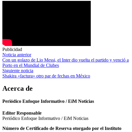
Publicidad
Navegación
Noticia anterior
Con un golazo de Lio Messi, el Inter dio vuelta el partido y venció a
de
Porto en el Mundial de Clubes
entradas
Siguiente noticia
Shakira «factura» otro par de fechas en México
Acerca de
Periódico Enfoque Informativo / EiM Noticias
Editor Responsable
Periódico Enfoque Informativo / EiM Noticias
Número de Certificado de Reserva otorgado por el Instituto