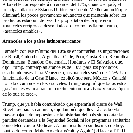
A Israel le corresponderá un arancel del 17%, cuando el país, el
principal aliado de Estados Unidos en Oriente Medio, anunció que
eliminará los pocos gravámenes aduaneros que mantenía sobre los
productos estadounidenses. La propia tabla decía que eran
«aranceles recíprocos descontados» o, como los llamó Trump,
«aranceles amables».
Aranceles a los países latinoamericanos
También con ese mínimo del 10% se encontrarían las importaciones
de Brasil, Colombia, Argentina, Chile, Perú, Costa Rica, República
Dominicana, Ecuador, Guatemala, Honduras y El Salvador, que,
dijo Trump, contemplan aranceles del 10% para los productos
estadounidenses. Para Venezuela, los aranceles serán del 15%. Un
funcionario de la Casa Blanca, explicó que para México y Canadá
no habrá cambios en los aranceles. Trump aseguró que todos estos
gravámenes «van a traer un crecimiento nunca visto» y «más rápido
de lo que se cree».
Trump, que ya había comunicado que esperaría al cierre de Wall
Street hoy para su anuncio, dijo también que llevará a cabo «la
mayor bajada de impuestos de la historia» del país sin recortar las
partidas destinadas a la Seguridad Social, ni los programas sanitarios
como Medicare o Medicaid. Al anunciarlo en su discurso de hoy,
bautizado como ‘Make America Wealthy Again’ («Hacer a EE. UU.