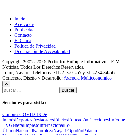
Inicio
Acerca de
Publicidad
Contacto
El Clima
Política de Privacidad
Declaración de Accesibilidad
Copyright 2005 - 2026 Periódico Enfoque Informativo – EiM
Noticias. Todos Los Derechos Reservados.
Tepic, Nayarit. Teléfonos: 311-213-01-65 y 311-234-84-56.
Concepto, Diseño y Desarrollo:
Agencia Multieconomico
Buscar:
Secciones para visitar
Cartones
COVID-19
De
Interés
Deportes
Destacados
Edictos
Educación
Elecciones
Enfoque
TV
General
Impreso
Internacional
Lo
Último
Nacional
Naturaleza
Nayarit
Opinión
Palacio