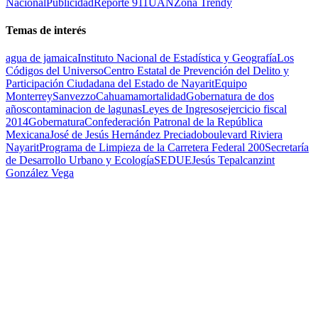
Nacional
Publicidad
Reporte 911
UAN
Zona Trendy
Temas de interés
agua de jamaica
Instituto Nacional de Estadística y Geografía
Los
Códigos del Universo
Centro Estatal de Prevención del Delito y
Participación Ciudadana del Estado de Nayarit
Equipo
Monterrey
Sanvezzo
Cahuama
mortalidad
Gobernatura de dos
años
contaminacion de lagunas
Leyes de Ingresos
ejercicio fiscal
2014
Gobernatura
Confederación Patronal de la República
Mexicana
José de Jesús Hernández Preciado
boulevard Riviera
Nayarit
Programa de Limpieza de la Carretera Federal 200
Secretaría
de Desarrollo Urbano y Ecología
SEDUE
Jesús Tepalcanzint
González Vega