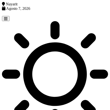
Nayarit
Agosto 7, 2026
Skip
to
content