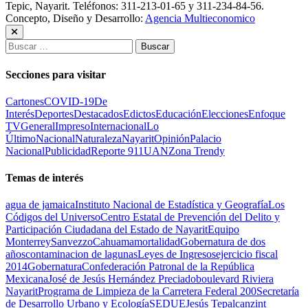
Tepic, Nayarit. Teléfonos: 311-213-01-65 y 311-234-84-56.
Concepto, Diseño y Desarrollo:
Agencia Multieconomico
Buscar:
Secciones para visitar
Cartones
COVID-19
De
Interés
Deportes
Destacados
Edictos
Educación
Elecciones
Enfoque
TV
General
Impreso
Internacional
Lo
Último
Nacional
Naturaleza
Nayarit
Opinión
Palacio
Nacional
Publicidad
Reporte 911
UAN
Zona Trendy
Temas de interés
agua de jamaica
Instituto Nacional de Estadística y Geografía
Los
Códigos del Universo
Centro Estatal de Prevención del Delito y
Participación Ciudadana del Estado de Nayarit
Equipo
Monterrey
Sanvezzo
Cahuama
mortalidad
Gobernatura de dos
años
contaminacion de lagunas
Leyes de Ingresos
ejercicio fiscal
2014
Gobernatura
Confederación Patronal de la República
Mexicana
José de Jesús Hernández Preciado
boulevard Riviera
Nayarit
Programa de Limpieza de la Carretera Federal 200
Secretaría
de Desarrollo Urbano y Ecología
SEDUE
Jesús Tepalcanzint