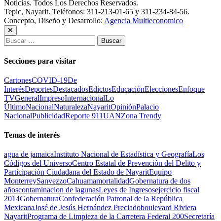
Noticias. Todos Los Derechos Reservados.
Tepic, Nayarit. Teléfonos: 311-213-01-65 y 311-234-84-56.
Concepto, Diseño y Desarrollo:
Agencia Multieconomico
Buscar:
Secciones para visitar
Cartones
COVID-19
De
Interés
Deportes
Destacados
Edictos
Educación
Elecciones
Enfoque
TV
General
Impreso
Internacional
Lo
Último
Nacional
Naturaleza
Nayarit
Opinión
Palacio
Nacional
Publicidad
Reporte 911
UAN
Zona Trendy
Temas de interés
agua de jamaica
Instituto Nacional de Estadística y Geografía
Los
Códigos del Universo
Centro Estatal de Prevención del Delito y
Participación Ciudadana del Estado de Nayarit
Equipo
Monterrey
Sanvezzo
Cahuama
mortalidad
Gobernatura de dos
años
contaminacion de lagunas
Leyes de Ingresos
ejercicio fiscal
2014
Gobernatura
Confederación Patronal de la República
Mexicana
José de Jesús Hernández Preciado
boulevard Riviera
Nayarit
Programa de Limpieza de la Carretera Federal 200
Secretaría