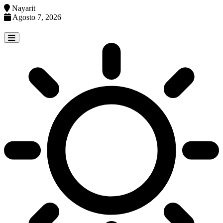
Nayarit
Agosto 7, 2026
Skip
to
content