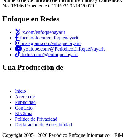
Número de Certificado de Licitud de Título y Contenido:
No. 16146 Expediente CCPRI/3/TC/14/20079
Enfoque en Redes
x.com/enfoquenayarit
facebook.com/enfoquenayarit
instagram.com/enfoquenayarit
youtube.com/@PeriodicoEnfoqueNayarit
tiktok.com/@enfoquenayarit
Una Producción de
Inicio
Acerca de
Publicidad
Contacto
El Clima
Política de Privacidad
Declaración de Accesibilidad
Copyright 2005 - 2026 Periódico Enfoque Informativo – EiM