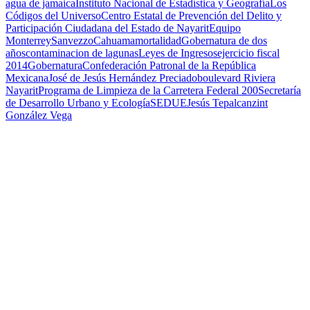
agua de jamaica
Instituto Nacional de Estadística y Geografía
Los
Códigos del Universo
Centro Estatal de Prevención del Delito y
Participación Ciudadana del Estado de Nayarit
Equipo
Monterrey
Sanvezzo
Cahuama
mortalidad
Gobernatura de dos
años
contaminacion de lagunas
Leyes de Ingresos
ejercicio fiscal
2014
Gobernatura
Confederación Patronal de la República
Mexicana
José de Jesús Hernández Preciado
boulevard Riviera
Nayarit
Programa de Limpieza de la Carretera Federal 200
Secretaría
de Desarrollo Urbano y Ecología
SEDUE
Jesús Tepalcanzint
González Vega