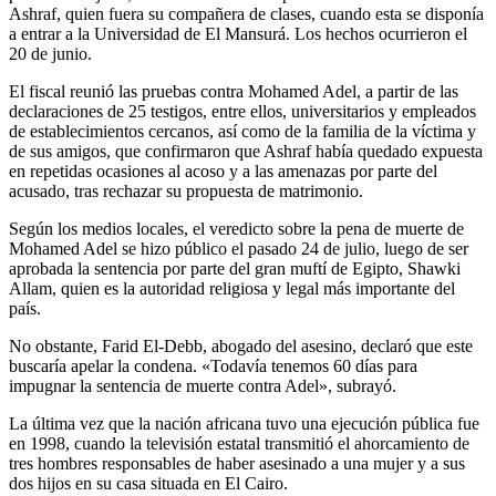
Ashraf, quien fuera su compañera de clases, cuando esta se disponía
a entrar a la Universidad de El Mansurá. Los hechos ocurrieron el
20 de junio.
El fiscal reunió las pruebas contra Mohamed Adel, a partir de las
declaraciones de 25 testigos, entre ellos, universitarios y empleados
de establecimientos cercanos, así como de la familia de la víctima y
de sus amigos, que confirmaron que Ashraf había quedado expuesta
en repetidas ocasiones al acoso y a las amenazas por parte del
acusado, tras rechazar su propuesta de matrimonio.
Según los medios locales, el veredicto sobre la pena de muerte de
Mohamed Adel se hizo público el pasado 24 de julio, luego de ser
aprobada la sentencia por parte del gran muftí de Egipto, Shawki
Allam, quien es la autoridad religiosa y legal más importante del
país.
No obstante, Farid El-Debb, abogado del asesino, declaró que este
buscaría apelar la condena. «Todavía tenemos 60 días para
impugnar la sentencia de muerte contra Adel», subrayó.
La última vez que la nación africana tuvo una ejecución pública fue
en 1998, cuando la televisión estatal transmitió el ahorcamiento de
tres hombres responsables de haber asesinado a una mujer y a sus
dos hijos en su casa situada en El Cairo.