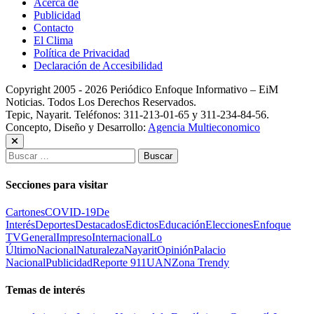
Acerca de
Publicidad
Contacto
El Clima
Política de Privacidad
Declaración de Accesibilidad
Copyright 2005 - 2026 Periódico Enfoque Informativo – EiM
Noticias. Todos Los Derechos Reservados.
Tepic, Nayarit. Teléfonos: 311-213-01-65 y 311-234-84-56.
Concepto, Diseño y Desarrollo:
Agencia Multieconomico
Buscar:
Secciones para visitar
Cartones
COVID-19
De
Interés
Deportes
Destacados
Edictos
Educación
Elecciones
Enfoque
TV
General
Impreso
Internacional
Lo
Último
Nacional
Naturaleza
Nayarit
Opinión
Palacio
Nacional
Publicidad
Reporte 911
UAN
Zona Trendy
Temas de interés