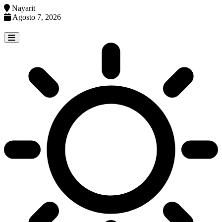
Nayarit
Agosto 7, 2026
Skip
to
content