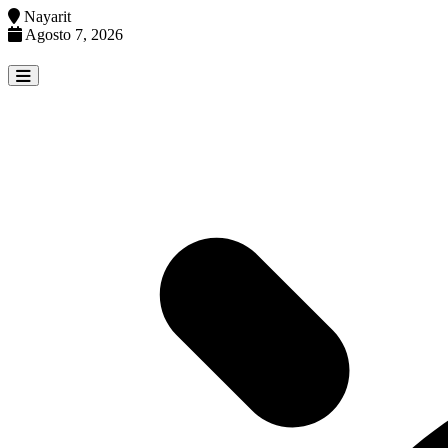
Nayarit
Agosto 7, 2026
Skip
to
content