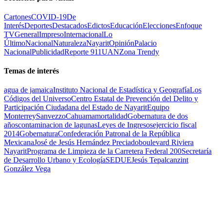
Cartones
COVID-19
De
Interés
Deportes
Destacados
Edictos
Educación
Elecciones
Enfoque
TV
General
Impreso
Internacional
Lo
Último
Nacional
Naturaleza
Nayarit
Opinión
Palacio
Nacional
Publicidad
Reporte 911
UAN
Zona Trendy
Temas de interés
agua de jamaica
Instituto Nacional de Estadística y Geografía
Los
Códigos del Universo
Centro Estatal de Prevención del Delito y
Participación Ciudadana del Estado de Nayarit
Equipo
Monterrey
Sanvezzo
Cahuama
mortalidad
Gobernatura de dos
años
contaminacion de lagunas
Leyes de Ingresos
ejercicio fiscal
2014
Gobernatura
Confederación Patronal de la República
Mexicana
José de Jesús Hernández Preciado
boulevard Riviera
Nayarit
Programa de Limpieza de la Carretera Federal 200
Secretaría
de Desarrollo Urbano y Ecología
SEDUE
Jesús Tepalcanzint
González Vega