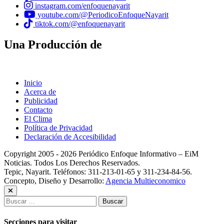
instagram.com/enfoquenayarit
youtube.com/@PeriodicoEnfoqueNayarit
tiktok.com/@enfoquenayarit
Una Producción de
Inicio
Acerca de
Publicidad
Contacto
El Clima
Política de Privacidad
Declaración de Accesibilidad
Copyright 2005 - 2026 Periódico Enfoque Informativo – EiM
Noticias. Todos Los Derechos Reservados.
Tepic, Nayarit. Teléfonos: 311-213-01-65 y 311-234-84-56.
Concepto, Diseño y Desarrollo:
Agencia Multieconomico
Buscar:
Secciones para visitar