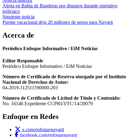
Navegación
Noticia anterior
Alerta en Bahía de Banderas por disparos durante operativo
de
policiaco
entradas
Siguiente noticia
Puente vacacional deja 20 millones de pesos para Nayarit
Acerca de
Periódico Enfoque Informativo / EiM Noticias
Editor Responsable
Periódico Enfoque Informativo / EiM Noticias
Número de Certificado de Reserva otorgado por el Instituto
Nacional de Derechos de Autor:
04-2019-112511590000-203
Número de Certificado de Licitud de Título y Contenido:
No. 16146 Expediente CCPRI/3/TC/14/20079
Enfoque en Redes
x.com/enfoquenayarit
facebook.com/enfoquenayarit