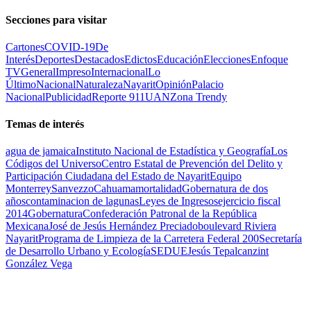
Secciones para visitar
Cartones
COVID-19
De
Interés
Deportes
Destacados
Edictos
Educación
Elecciones
Enfoque
TV
General
Impreso
Internacional
Lo
Último
Nacional
Naturaleza
Nayarit
Opinión
Palacio
Nacional
Publicidad
Reporte 911
UAN
Zona Trendy
Temas de interés
agua de jamaica
Instituto Nacional de Estadística y Geografía
Los
Códigos del Universo
Centro Estatal de Prevención del Delito y
Participación Ciudadana del Estado de Nayarit
Equipo
Monterrey
Sanvezzo
Cahuama
mortalidad
Gobernatura de dos
años
contaminacion de lagunas
Leyes de Ingresos
ejercicio fiscal
2014
Gobernatura
Confederación Patronal de la República
Mexicana
José de Jesús Hernández Preciado
boulevard Riviera
Nayarit
Programa de Limpieza de la Carretera Federal 200
Secretaría
de Desarrollo Urbano y Ecología
SEDUE
Jesús Tepalcanzint
González Vega