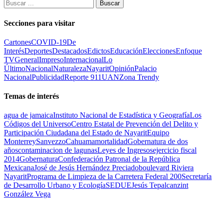
Buscar:
Secciones para visitar
Cartones
COVID-19
De
Interés
Deportes
Destacados
Edictos
Educación
Elecciones
Enfoque
TV
General
Impreso
Internacional
Lo
Último
Nacional
Naturaleza
Nayarit
Opinión
Palacio
Nacional
Publicidad
Reporte 911
UAN
Zona Trendy
Temas de interés
agua de jamaica
Instituto Nacional de Estadística y Geografía
Los
Códigos del Universo
Centro Estatal de Prevención del Delito y
Participación Ciudadana del Estado de Nayarit
Equipo
Monterrey
Sanvezzo
Cahuama
mortalidad
Gobernatura de dos
años
contaminacion de lagunas
Leyes de Ingresos
ejercicio fiscal
2014
Gobernatura
Confederación Patronal de la República
Mexicana
José de Jesús Hernández Preciado
boulevard Riviera
Nayarit
Programa de Limpieza de la Carretera Federal 200
Secretaría
de Desarrollo Urbano y Ecología
SEDUE
Jesús Tepalcanzint
González Vega