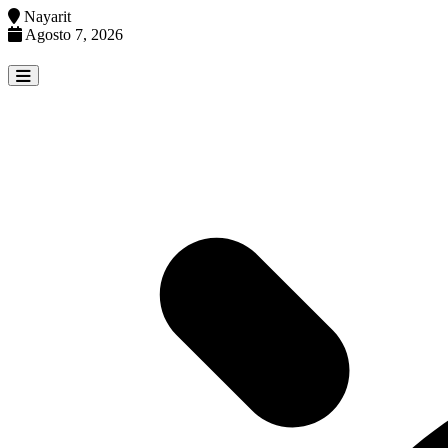
Nayarit
Agosto 7, 2026
Skip
to
content