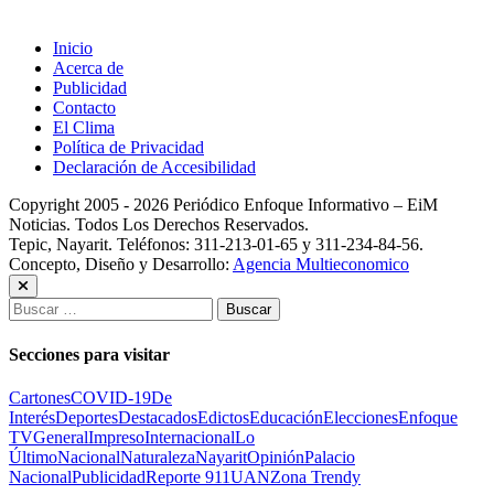
Inicio
Acerca de
Publicidad
Contacto
El Clima
Política de Privacidad
Declaración de Accesibilidad
Copyright 2005 - 2026 Periódico Enfoque Informativo – EiM
Noticias. Todos Los Derechos Reservados.
Tepic, Nayarit. Teléfonos: 311-213-01-65 y 311-234-84-56.
Concepto, Diseño y Desarrollo:
Agencia Multieconomico
Buscar:
Secciones para visitar
Cartones
COVID-19
De
Interés
Deportes
Destacados
Edictos
Educación
Elecciones
Enfoque
TV
General
Impreso
Internacional
Lo
Último
Nacional
Naturaleza
Nayarit
Opinión
Palacio
Nacional
Publicidad
Reporte 911
UAN
Zona Trendy