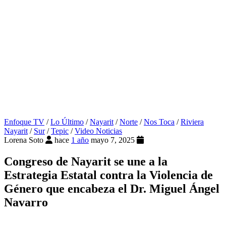
Enfoque TV
/
Lo Último
/
Nayarit
/
Norte
/
Nos Toca
/
Riviera
Nayarit
/
Sur
/
Tepic
/
Video Noticias
Lorena Soto
hace
1 año
mayo 7, 2025
Congreso de Nayarit se une a la
Estrategia Estatal contra la Violencia de
Género que encabeza el Dr. Miguel Ángel
Navarro