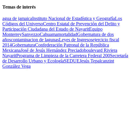
Temas de interés
agua de jamaica
Instituto Nacional de Estadística y Geografía
Los
Códigos del Universo
Centro Estatal de Prevención del Delito y
Participación Ciudadana del Estado de Nayarit
Equipo
Monterrey
Sanvezzo
Cahuama
mortalidad
Gobernatura de dos
años
contaminacion de lagunas
Leyes de Ingresos
ejercicio fiscal
2014
Gobernatura
Confederación Patronal de la República
Mexicana
José de Jesús Hernández Preciado
boulevard Riviera
Nayarit
Programa de Limpieza de la Carretera Federal 200
Secretaría
de Desarrollo Urbano y Ecología
SEDUE
Jesús Tepalcanzint
González Vega