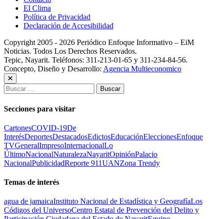
El Clima
Política de Privacidad
Declaración de Accesibilidad
Copyright 2005 - 2026 Periódico Enfoque Informativo – EiM
Noticias. Todos Los Derechos Reservados.
Tepic, Nayarit. Teléfonos: 311-213-01-65 y 311-234-84-56.
Concepto, Diseño y Desarrollo:
Agencia Multieconomico
Buscar:
Secciones para visitar
Cartones
COVID-19
De
Interés
Deportes
Destacados
Edictos
Educación
Elecciones
Enfoque
TV
General
Impreso
Internacional
Lo
Último
Nacional
Naturaleza
Nayarit
Opinión
Palacio
Nacional
Publicidad
Reporte 911
UAN
Zona Trendy
Temas de interés
agua de jamaica
Instituto Nacional de Estadística y Geografía
Los
Códigos del Universo
Centro Estatal de Prevención del Delito y
Participación Ciudadana del Estado de Nayarit
Equipo