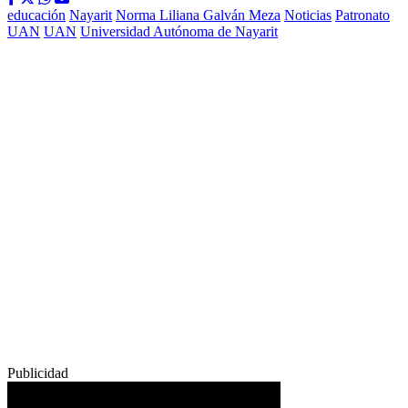
educación
Nayarit
Norma Liliana Galván Meza
Noticias
Patronato
UAN
UAN
Universidad Autónoma de Nayarit
Publicidad