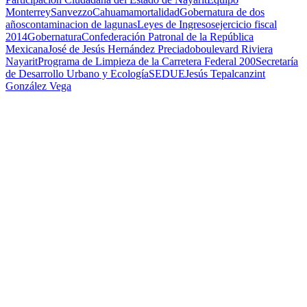
Monterrey
Sanvezzo
Cahuama
mortalidad
Gobernatura de dos
años
contaminacion de lagunas
Leyes de Ingresos
ejercicio fiscal
2014
Gobernatura
Confederación Patronal de la República
Mexicana
José de Jesús Hernández Preciado
boulevard Riviera
Nayarit
Programa de Limpieza de la Carretera Federal 200
Secretaría
de Desarrollo Urbano y Ecología
SEDUE
Jesús Tepalcanzint
González Vega