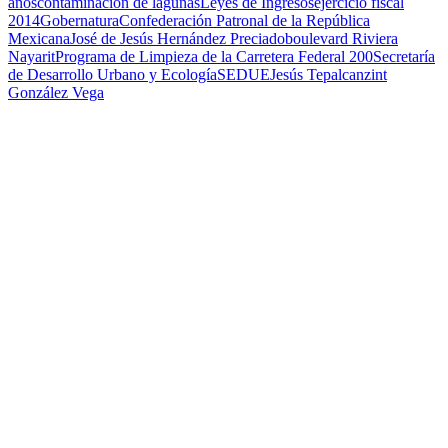
años
contaminacion de lagunas
Leyes de Ingresos
ejercicio fiscal
2014
Gobernatura
Confederación Patronal de la República
Mexicana
José de Jesús Hernández Preciado
boulevard Riviera
Nayarit
Programa de Limpieza de la Carretera Federal 200
Secretaría
de Desarrollo Urbano y Ecología
SEDUE
Jesús Tepalcanzint
González Vega