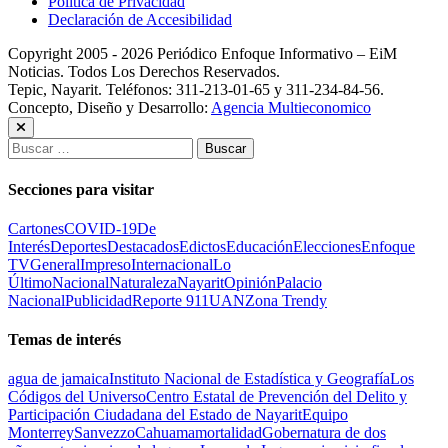
Política de Privacidad
Declaración de Accesibilidad
Copyright 2005 - 2026 Periódico Enfoque Informativo – EiM
Noticias. Todos Los Derechos Reservados.
Tepic, Nayarit. Teléfonos: 311-213-01-65 y 311-234-84-56.
Concepto, Diseño y Desarrollo:
Agencia Multieconomico
Buscar:
Secciones para visitar
Cartones
COVID-19
De
Interés
Deportes
Destacados
Edictos
Educación
Elecciones
Enfoque
TV
General
Impreso
Internacional
Lo
Último
Nacional
Naturaleza
Nayarit
Opinión
Palacio
Nacional
Publicidad
Reporte 911
UAN
Zona Trendy
Temas de interés
agua de jamaica
Instituto Nacional de Estadística y Geografía
Los
Códigos del Universo
Centro Estatal de Prevención del Delito y
Participación Ciudadana del Estado de Nayarit
Equipo
Monterrey
Sanvezzo
Cahuama
mortalidad
Gobernatura de dos