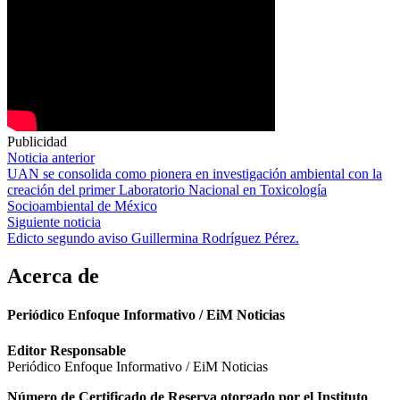
Publicidad
Navegación
Noticia anterior
UAN se consolida como pionera en investigación ambiental con la
de
creación del primer Laboratorio Nacional en Toxicología
entradas
Socioambiental de México
Siguiente noticia
Edicto segundo aviso Guillermina Rodríguez Pérez.
Acerca de
Periódico Enfoque Informativo / EiM Noticias
Editor Responsable
Periódico Enfoque Informativo / EiM Noticias
Número de Certificado de Reserva otorgado por el Instituto