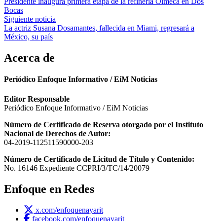
Presidente inaugura primera etapa de la refinería Olmeca en Dos
de
Bocas
entradas
Siguiente noticia
La actriz Susana Dosamantes, fallecida en Miami, regresará a
México, su país
Acerca de
Periódico Enfoque Informativo / EiM Noticias
Editor Responsable
Periódico Enfoque Informativo / EiM Noticias
Número de Certificado de Reserva otorgado por el Instituto
Nacional de Derechos de Autor:
04-2019-112511590000-203
Número de Certificado de Licitud de Título y Contenido:
No. 16146 Expediente CCPRI/3/TC/14/20079
Enfoque en Redes
x.com/enfoquenayarit
facebook.com/enfoquenayarit