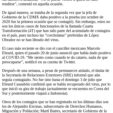
rendirse”, comentó en aquella ocasión.
De igual manera, se trataba de la segunda vez que la jefa de
Gobierno de la CDMX daba positivo a la prueba (en octubre de
2020 fue la primera ocasión que se contagió). Sin embargo, estos no
son los únicos casos de funcionarios de la llamada Cuarta
Transformación (4T) que han sido parte del acumulado de contagios
en el país, pues incluso las “corcholatas” preferidas de López
Obrador no se han librado del virus.
El caso más reciente se dio con el canciller mexicano Marcelo
Ebrard, quien el pasado 20 de junio anunció que había dado positivo
al COVID-19. “Me siento como cuando te da catarro, nada de que
preocuparse”, notificó en su cuenta de Twitter.
Después de una semana, a pesar de permanecer aislado, el titular de
la Secretaría de Relaciones Exteriores (SRE) informó que aún
seguía contagiado. No fue sino hasta el domingo 3 de julio que
Ebrard Casaubón confirmó que se había recuperado del virus, por lo
que inició su gira de trabajo (actualmente se encuentra en Corea del
Sur y posteriormente viajará a Indonesia).
Otros de los contagios que se han registrado en los últimas días son
los de Alejandro Encinas, subsecretario de Derechos Humanos,
Migración y Población; Martí Batres, secretario de Gobierno de la