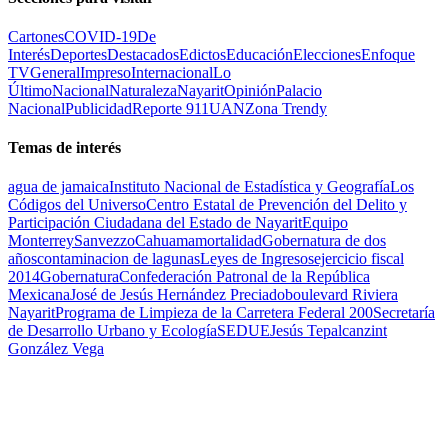
Cartones
COVID-19
De
Interés
Deportes
Destacados
Edictos
Educación
Elecciones
Enfoque
TV
General
Impreso
Internacional
Lo
Último
Nacional
Naturaleza
Nayarit
Opinión
Palacio
Nacional
Publicidad
Reporte 911
UAN
Zona Trendy
Temas de interés
agua de jamaica
Instituto Nacional de Estadística y Geografía
Los
Códigos del Universo
Centro Estatal de Prevención del Delito y
Participación Ciudadana del Estado de Nayarit
Equipo
Monterrey
Sanvezzo
Cahuama
mortalidad
Gobernatura de dos
años
contaminacion de lagunas
Leyes de Ingresos
ejercicio fiscal
2014
Gobernatura
Confederación Patronal de la República
Mexicana
José de Jesús Hernández Preciado
boulevard Riviera
Nayarit
Programa de Limpieza de la Carretera Federal 200
Secretaría
de Desarrollo Urbano y Ecología
SEDUE
Jesús Tepalcanzint
González Vega