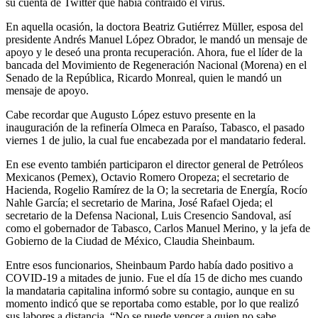
su cuenta de Twitter que había contraído el virus.
En aquella ocasión, la doctora Beatriz Gutiérrez Müller, esposa del
presidente Andrés Manuel López Obrador, le mandó un mensaje de
apoyo y le deseó una pronta recuperación. Ahora, fue el líder de la
bancada del Movimiento de Regeneración Nacional (Morena) en el
Senado de la República, Ricardo Monreal, quien le mandó un
mensaje de apoyo.
Cabe recordar que Augusto López estuvo presente en la
inauguración de la refinería Olmeca en Paraíso, Tabasco, el pasado
viernes 1 de julio, la cual fue encabezada por el mandatario federal.
En ese evento también participaron el director general de Petróleos
Mexicanos (Pemex), Octavio Romero Oropeza; el secretario de
Hacienda, Rogelio Ramírez de la O; la secretaria de Energía, Rocío
Nahle García; el secretario de Marina, José Rafael Ojeda; el
secretario de la Defensa Nacional, Luis Cresencio Sandoval, así
como el gobernador de Tabasco, Carlos Manuel Merino, y la jefa de
Gobierno de la Ciudad de México, Claudia Sheinbaum.
Entre esos funcionarios, Sheinbaum Pardo había dado positivo a
COVID-19 a mitades de junio. Fue el día 15 de dicho mes cuando
la mandataria capitalina informó sobre su contagio, aunque en su
momento indicó que se reportaba como estable, por lo que realizó
sus labores a distancia. “No se puede vencer a quien no sabe