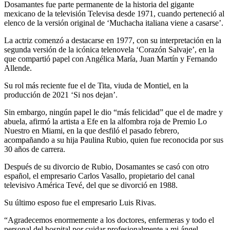
Dosamantes fue parte permanente de la historia del gigante
mexicano de la televisión Televisa desde 1971, cuando perteneció al
elenco de la versión original de ‘Muchacha italiana viene a casarse’.
La actriz comenzó a destacarse en 1977, con su interpretación en la
segunda versión de la icónica telenovela ‘Corazón Salvaje’, en la
que compartió papel con Angélica María, Juan Martín y Fernando
Allende.
Su rol más reciente fue el de Tita, viuda de Montiel, en la
producción de 2021 ‘Si nos dejan’.
Sin embargo, ningún papel le dio “más felicidad” que el de madre y
abuela, afirmó la artista a Efe en la alfombra roja de Premio Lo
Nuestro en Miami, en la que desfiló el pasado febrero,
acompañando a su hija Paulina Rubio, quien fue reconocida por sus
30 años de carrera.
Después de su divorcio de Rubio, Dosamantes se casó con otro
español, el empresario Carlos Vasallo, propietario del canal
televisivo América Tevé, del que se divorció en 1988.
Su último esposo fue el empresario Luis Rivas.
“Agradecemos enormemente a los doctores, enfermeras y todo el
personal del hospital por cuidar profesionalmente a mi ángel.