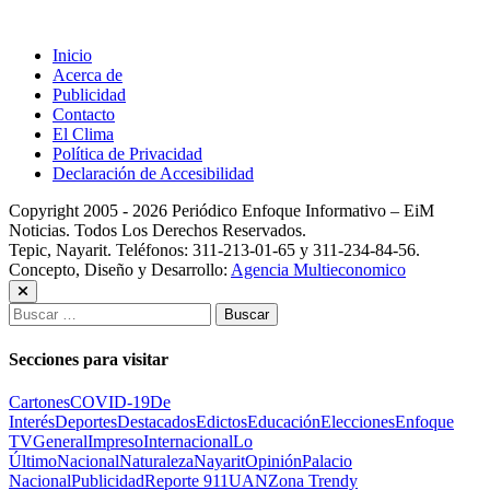
Inicio
Acerca de
Publicidad
Contacto
El Clima
Política de Privacidad
Declaración de Accesibilidad
Copyright 2005 - 2026 Periódico Enfoque Informativo – EiM
Noticias. Todos Los Derechos Reservados.
Tepic, Nayarit. Teléfonos: 311-213-01-65 y 311-234-84-56.
Concepto, Diseño y Desarrollo:
Agencia Multieconomico
Buscar:
Secciones para visitar
Cartones
COVID-19
De
Interés
Deportes
Destacados
Edictos
Educación
Elecciones
Enfoque
TV
General
Impreso
Internacional
Lo
Último
Nacional
Naturaleza
Nayarit
Opinión
Palacio
Nacional
Publicidad
Reporte 911
UAN
Zona Trendy