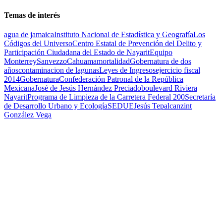
Temas de interés
agua de jamaica
Instituto Nacional de Estadística y Geografía
Los
Códigos del Universo
Centro Estatal de Prevención del Delito y
Participación Ciudadana del Estado de Nayarit
Equipo
Monterrey
Sanvezzo
Cahuama
mortalidad
Gobernatura de dos
años
contaminacion de lagunas
Leyes de Ingresos
ejercicio fiscal
2014
Gobernatura
Confederación Patronal de la República
Mexicana
José de Jesús Hernández Preciado
boulevard Riviera
Nayarit
Programa de Limpieza de la Carretera Federal 200
Secretaría
de Desarrollo Urbano y Ecología
SEDUE
Jesús Tepalcanzint
González Vega