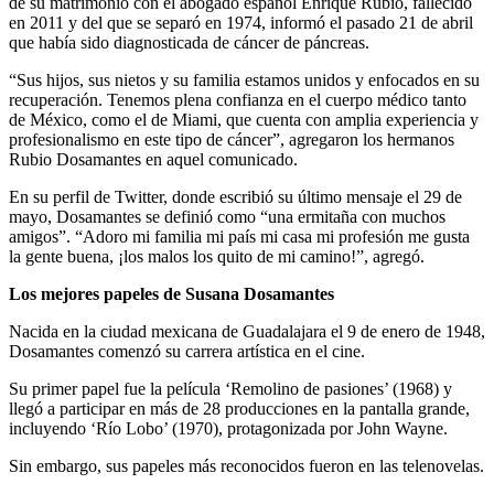
de su matrimonio con el abogado español Enrique Rubio, fallecido
en 2011 y del que se separó en 1974, informó el pasado 21 de abril
que había sido diagnosticada de cáncer de páncreas.
“Sus hijos, sus nietos y su familia estamos unidos y enfocados en su
recuperación. Tenemos plena confianza en el cuerpo médico tanto
de México, como el de Miami, que cuenta con amplia experiencia y
profesionalismo en este tipo de cáncer”, agregaron los hermanos
Rubio Dosamantes en aquel comunicado.
En su perfil de Twitter, donde escribió su último mensaje el 29 de
mayo, Dosamantes se definió como “una ermitaña con muchos
amigos”. “Adoro mi familia mi país mi casa mi profesión me gusta
la gente buena, ¡los malos los quito de mi camino!”, agregó.
Los mejores papeles de Susana Dosamantes
Nacida en la ciudad mexicana de Guadalajara el 9 de enero de 1948,
Dosamantes comenzó su carrera artística en el cine.
Su primer papel fue la película ‘Remolino de pasiones’ (1968) y
llegó a participar en más de 28 producciones en la pantalla grande,
incluyendo ‘Río Lobo’ (1970), protagonizada por John Wayne.
Sin embargo, sus papeles más reconocidos fueron en las telenovelas.