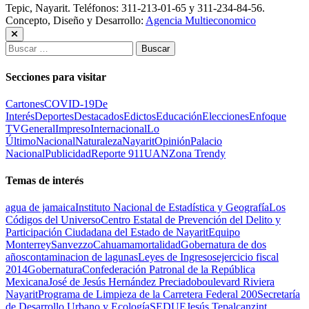
Tepic, Nayarit. Teléfonos: 311-213-01-65 y 311-234-84-56.
Concepto, Diseño y Desarrollo:
Agencia Multieconomico
Buscar:
Secciones para visitar
Cartones
COVID-19
De
Interés
Deportes
Destacados
Edictos
Educación
Elecciones
Enfoque
TV
General
Impreso
Internacional
Lo
Último
Nacional
Naturaleza
Nayarit
Opinión
Palacio
Nacional
Publicidad
Reporte 911
UAN
Zona Trendy
Temas de interés
agua de jamaica
Instituto Nacional de Estadística y Geografía
Los
Códigos del Universo
Centro Estatal de Prevención del Delito y
Participación Ciudadana del Estado de Nayarit
Equipo
Monterrey
Sanvezzo
Cahuama
mortalidad
Gobernatura de dos
años
contaminacion de lagunas
Leyes de Ingresos
ejercicio fiscal
2014
Gobernatura
Confederación Patronal de la República
Mexicana
José de Jesús Hernández Preciado
boulevard Riviera
Nayarit
Programa de Limpieza de la Carretera Federal 200
Secretaría
de Desarrollo Urbano y Ecología
SEDUE
Jesús Tepalcanzint