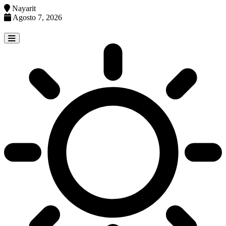
Nayarit
Agosto 7, 2026
Skip
to
content