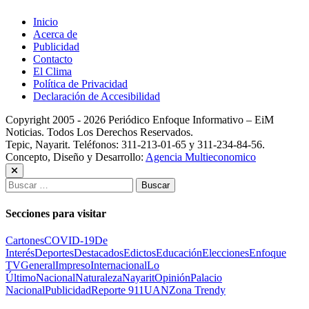
Inicio
Acerca de
Publicidad
Contacto
El Clima
Política de Privacidad
Declaración de Accesibilidad
Copyright 2005 - 2026 Periódico Enfoque Informativo – EiM
Noticias. Todos Los Derechos Reservados.
Tepic, Nayarit. Teléfonos: 311-213-01-65 y 311-234-84-56.
Concepto, Diseño y Desarrollo:
Agencia Multieconomico
Buscar:
Secciones para visitar
Cartones
COVID-19
De
Interés
Deportes
Destacados
Edictos
Educación
Elecciones
Enfoque
TV
General
Impreso
Internacional
Lo
Último
Nacional
Naturaleza
Nayarit
Opinión
Palacio
Nacional
Publicidad
Reporte 911
UAN
Zona Trendy