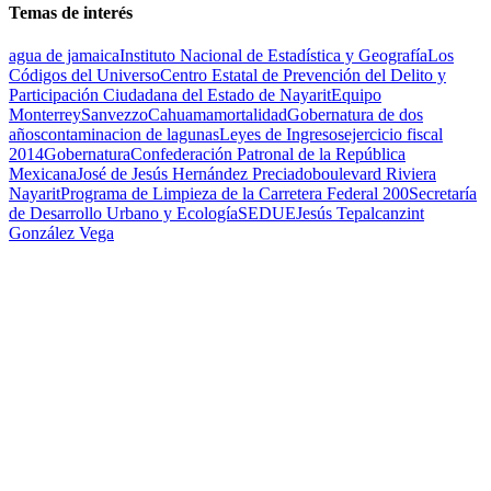
Temas de interés
agua de jamaica
Instituto Nacional de Estadística y Geografía
Los
Códigos del Universo
Centro Estatal de Prevención del Delito y
Participación Ciudadana del Estado de Nayarit
Equipo
Monterrey
Sanvezzo
Cahuama
mortalidad
Gobernatura de dos
años
contaminacion de lagunas
Leyes de Ingresos
ejercicio fiscal
2014
Gobernatura
Confederación Patronal de la República
Mexicana
José de Jesús Hernández Preciado
boulevard Riviera
Nayarit
Programa de Limpieza de la Carretera Federal 200
Secretaría
de Desarrollo Urbano y Ecología
SEDUE
Jesús Tepalcanzint
González Vega