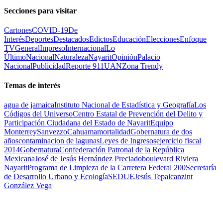
Secciones para visitar
Cartones
COVID-19
De
Interés
Deportes
Destacados
Edictos
Educación
Elecciones
Enfoque
TV
General
Impreso
Internacional
Lo
Último
Nacional
Naturaleza
Nayarit
Opinión
Palacio
Nacional
Publicidad
Reporte 911
UAN
Zona Trendy
Temas de interés
agua de jamaica
Instituto Nacional de Estadística y Geografía
Los
Códigos del Universo
Centro Estatal de Prevención del Delito y
Participación Ciudadana del Estado de Nayarit
Equipo
Monterrey
Sanvezzo
Cahuama
mortalidad
Gobernatura de dos
años
contaminacion de lagunas
Leyes de Ingresos
ejercicio fiscal
2014
Gobernatura
Confederación Patronal de la República
Mexicana
José de Jesús Hernández Preciado
boulevard Riviera
Nayarit
Programa de Limpieza de la Carretera Federal 200
Secretaría
de Desarrollo Urbano y Ecología
SEDUE
Jesús Tepalcanzint
González Vega