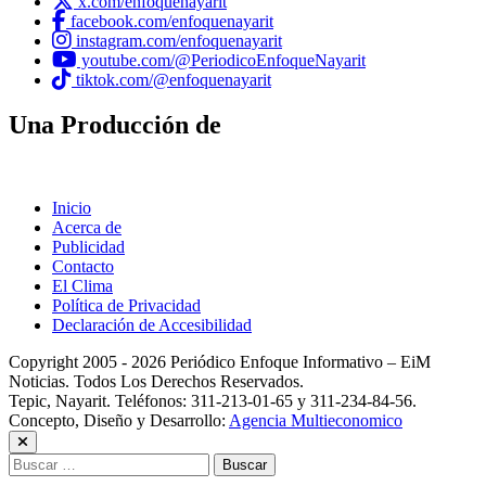
x.com/enfoquenayarit
facebook.com/enfoquenayarit
instagram.com/enfoquenayarit
youtube.com/@PeriodicoEnfoqueNayarit
tiktok.com/@enfoquenayarit
Una Producción de
Inicio
Acerca de
Publicidad
Contacto
El Clima
Política de Privacidad
Declaración de Accesibilidad
Copyright 2005 - 2026 Periódico Enfoque Informativo – EiM
Noticias. Todos Los Derechos Reservados.
Tepic, Nayarit. Teléfonos: 311-213-01-65 y 311-234-84-56.
Concepto, Diseño y Desarrollo:
Agencia Multieconomico
Buscar: