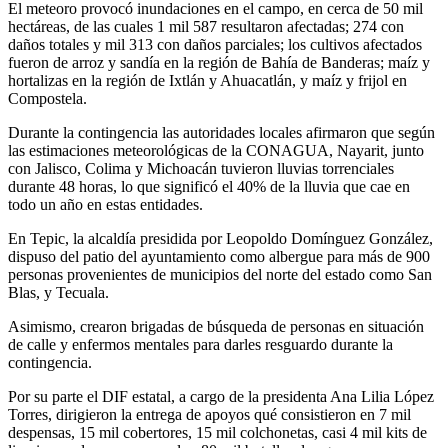
El meteoro provocó inundaciones en el campo, en cerca de 50 mil
hectáreas, de las cuales 1 mil 587 resultaron afectadas; 274 con
daños totales y mil 313 con daños parciales; los cultivos afectados
fueron de arroz y sandía en la región de Bahía de Banderas; maíz y
hortalizas en la región de Ixtlán y Ahuacatlán, y maíz y frijol en
Compostela.
Durante la contingencia las autoridades locales afirmaron que según
las estimaciones meteorológicas de la CONAGUA, Nayarit, junto
con Jalisco, Colima y Michoacán tuvieron lluvias torrenciales
durante 48 horas, lo que significó el 40% de la lluvia que cae en
todo un año en estas entidades.
En Tepic, la alcaldía presidida por Leopoldo Domínguez González,
dispuso del patio del ayuntamiento como albergue para más de 900
personas provenientes de municipios del norte del estado como San
Blas, y Tecuala.
Asimismo, crearon brigadas de búsqueda de personas en situación
de calle y enfermos mentales para darles resguardo durante la
contingencia.
Por su parte el DIF estatal, a cargo de la presidenta Ana Lilia López
Torres, dirigieron la entrega de apoyos qué consistieron en 7 mil
despensas, 15 mil cobertores, 15 mil colchonetas, casi 4 mil kits de