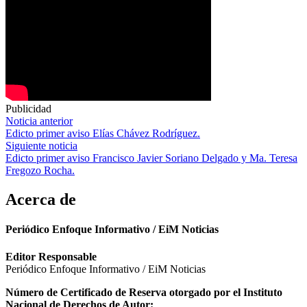
Publicidad
Navegación
Noticia anterior
Edicto primer aviso Elías Chávez Rodríguez.
de
Siguiente noticia
entradas
Edicto primer aviso Francisco Javier Soriano Delgado y Ma. Teresa
Fregozo Rocha.
Acerca de
Periódico Enfoque Informativo / EiM Noticias
Editor Responsable
Periódico Enfoque Informativo / EiM Noticias
Número de Certificado de Reserva otorgado por el Instituto
Nacional de Derechos de Autor: