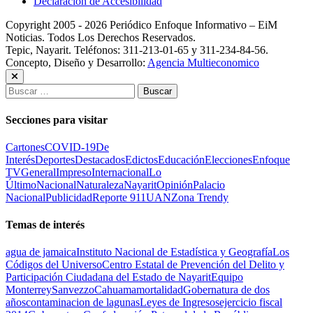
Declaración de Accesibilidad
Copyright 2005 - 2026 Periódico Enfoque Informativo – EiM
Noticias. Todos Los Derechos Reservados.
Tepic, Nayarit. Teléfonos: 311-213-01-65 y 311-234-84-56.
Concepto, Diseño y Desarrollo:
Agencia Multieconomico
Buscar:
Secciones para visitar
Cartones
COVID-19
De
Interés
Deportes
Destacados
Edictos
Educación
Elecciones
Enfoque
TV
General
Impreso
Internacional
Lo
Último
Nacional
Naturaleza
Nayarit
Opinión
Palacio
Nacional
Publicidad
Reporte 911
UAN
Zona Trendy
Temas de interés
agua de jamaica
Instituto Nacional de Estadística y Geografía
Los
Códigos del Universo
Centro Estatal de Prevención del Delito y
Participación Ciudadana del Estado de Nayarit
Equipo
Monterrey
Sanvezzo
Cahuama
mortalidad
Gobernatura de dos
años
contaminacion de lagunas
Leyes de Ingresos
ejercicio fiscal