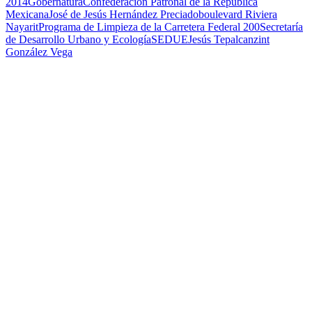
2014
Gobernatura
Confederación Patronal de la República
Mexicana
José de Jesús Hernández Preciado
boulevard Riviera
Nayarit
Programa de Limpieza de la Carretera Federal 200
Secretaría
de Desarrollo Urbano y Ecología
SEDUE
Jesús Tepalcanzint
González Vega