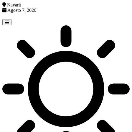
Nayarit
Agosto 7, 2026
Skip
to
content