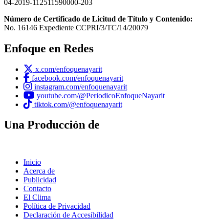
04-2019-112511590000-203
Número de Certificado de Licitud de Título y Contenido:
No. 16146 Expediente CCPRI/3/TC/14/20079
Enfoque en Redes
x.com/enfoquenayarit
facebook.com/enfoquenayarit
instagram.com/enfoquenayarit
youtube.com/@PeriodicoEnfoqueNayarit
tiktok.com/@enfoquenayarit
Una Producción de
Inicio
Acerca de
Publicidad
Contacto
El Clima
Política de Privacidad
Declaración de Accesibilidad