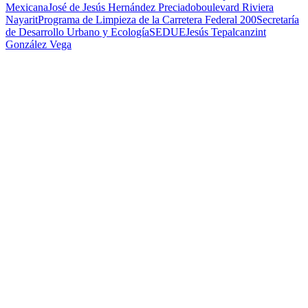
Mexicana
José de Jesús Hernández Preciado
boulevard Riviera
Nayarit
Programa de Limpieza de la Carretera Federal 200
Secretaría
de Desarrollo Urbano y Ecología
SEDUE
Jesús Tepalcanzint
González Vega