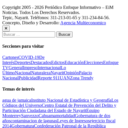
Copyright 2005 - 2026 Periódico Enfoque Informativo – EiM
Noticias. Todos Los Derechos Reservados.
Tepic, Nayarit. Teléfonos: 311-213-01-65 y 311-234-84-56.
Concepto, Diseño y Desarrollo:
Agencia Multieconomico
Buscar:
Secciones para visitar
Cartones
COVID-19
De
Interés
Deportes
Destacados
Edictos
Educación
Elecciones
Enfoque
TV
General
Impreso
Internacional
Lo
Último
Nacional
Naturaleza
Nayarit
Opinión
Palacio
Nacional
Publicidad
Reporte 911
UAN
Zona Trendy
Temas de interés
agua de jamaica
Instituto Nacional de Estadística y Geografía
Los
Códigos del Universo
Centro Estatal de Prevención del Delito y
Participación Ciudadana del Estado de Nayarit
Equipo
Monterrey
Sanvezzo
Cahuama
mortalidad
Gobernatura de dos
años
contaminacion de lagunas
Leyes de Ingresos
ejercicio fiscal
2014
Gobernatura
Confederación Patronal de la República