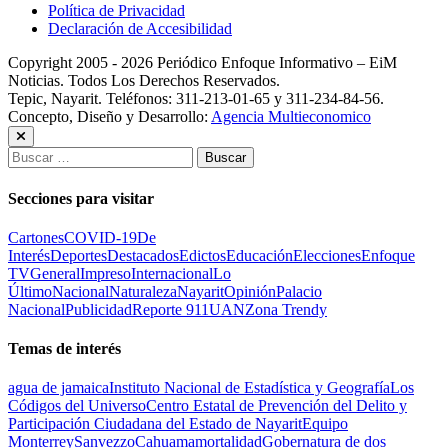
Política de Privacidad
Declaración de Accesibilidad
Copyright 2005 - 2026 Periódico Enfoque Informativo – EiM
Noticias. Todos Los Derechos Reservados.
Tepic, Nayarit. Teléfonos: 311-213-01-65 y 311-234-84-56.
Concepto, Diseño y Desarrollo:
Agencia Multieconomico
Buscar:
Secciones para visitar
Cartones
COVID-19
De
Interés
Deportes
Destacados
Edictos
Educación
Elecciones
Enfoque
TV
General
Impreso
Internacional
Lo
Último
Nacional
Naturaleza
Nayarit
Opinión
Palacio
Nacional
Publicidad
Reporte 911
UAN
Zona Trendy
Temas de interés
agua de jamaica
Instituto Nacional de Estadística y Geografía
Los
Códigos del Universo
Centro Estatal de Prevención del Delito y
Participación Ciudadana del Estado de Nayarit
Equipo
Monterrey
Sanvezzo
Cahuama
mortalidad
Gobernatura de dos