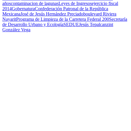
años
contaminacion de lagunas
Leyes de Ingresos
ejercicio fiscal
2014
Gobernatura
Confederación Patronal de la República
Mexicana
José de Jesús Hernández Preciado
boulevard Riviera
Nayarit
Programa de Limpieza de la Carretera Federal 200
Secretaría
de Desarrollo Urbano y Ecología
SEDUE
Jesús Tepalcanzint
González Vega