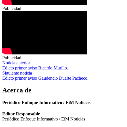
Publicidad
Publicidad
Navegación
Noticia anterior
Edicto primer aviso Ricardo Murillo.
de
Siguiente noticia
entradas
Edicto primer aviso Gaudencio Duarte Pacheco.
Acerca de
Periódico Enfoque Informativo / EiM Noticias
Editor Responsable
Periódico Enfoque Informativo / EiM Noticias