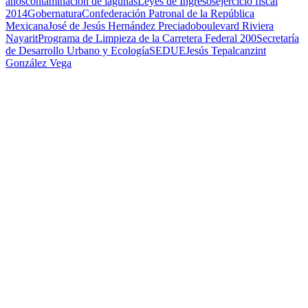
años
contaminacion de lagunas
Leyes de Ingresos
ejercicio fiscal
2014
Gobernatura
Confederación Patronal de la República
Mexicana
José de Jesús Hernández Preciado
boulevard Riviera
Nayarit
Programa de Limpieza de la Carretera Federal 200
Secretaría
de Desarrollo Urbano y Ecología
SEDUE
Jesús Tepalcanzint
González Vega