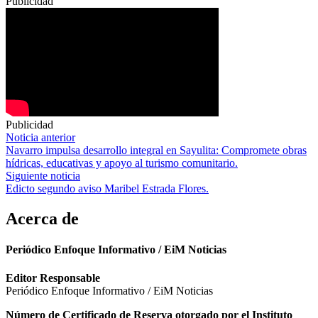
Publicidad
Publicidad
Navegación
Noticia anterior
Navarro impulsa desarrollo integral en Sayulita: Compromete obras
de
hídricas, educativas y apoyo al turismo comunitario.
entradas
Siguiente noticia
Edicto segundo aviso Maribel Estrada Flores.
Acerca de
Periódico Enfoque Informativo / EiM Noticias
Editor Responsable
Periódico Enfoque Informativo / EiM Noticias
Número de Certificado de Reserva otorgado por el Instituto