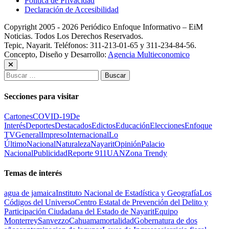
Política de Privacidad
Declaración de Accesibilidad
Copyright 2005 - 2026 Periódico Enfoque Informativo – EiM
Noticias. Todos Los Derechos Reservados.
Tepic, Nayarit. Teléfonos: 311-213-01-65 y 311-234-84-56.
Concepto, Diseño y Desarrollo:
Agencia Multieconomico
Buscar:
Secciones para visitar
Cartones
COVID-19
De
Interés
Deportes
Destacados
Edictos
Educación
Elecciones
Enfoque
TV
General
Impreso
Internacional
Lo
Último
Nacional
Naturaleza
Nayarit
Opinión
Palacio
Nacional
Publicidad
Reporte 911
UAN
Zona Trendy
Temas de interés
agua de jamaica
Instituto Nacional de Estadística y Geografía
Los
Códigos del Universo
Centro Estatal de Prevención del Delito y
Participación Ciudadana del Estado de Nayarit
Equipo
Monterrey
Sanvezzo
Cahuama
mortalidad
Gobernatura de dos