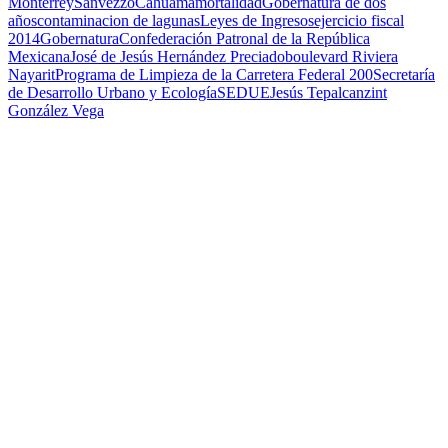
Monterrey
Sanvezzo
Cahuama
mortalidad
Gobernatura de dos
años
contaminacion de lagunas
Leyes de Ingresos
ejercicio fiscal
2014
Gobernatura
Confederación Patronal de la República
Mexicana
José de Jesús Hernández Preciado
boulevard Riviera
Nayarit
Programa de Limpieza de la Carretera Federal 200
Secretaría
de Desarrollo Urbano y Ecología
SEDUE
Jesús Tepalcanzint
González Vega