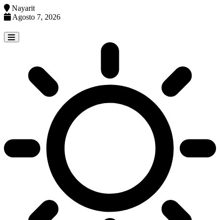
Nayarit
Agosto 7, 2026
Skip
to
content