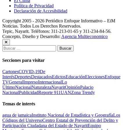
El Clima
Política de Privacidad
Declaración de Accesibilidad
Copyright 2005 - 2026 Periódico Enfoque Informativo – EiM
Noticias. Todos Los Derechos Reservados.
Tepic, Nayarit. Teléfonos: 311-213-01-65 y 311-234-84-56.
Concepto, Diseño y Desarrollo:
Agencia Multieconomico
Buscar:
Secciones para visitar
Cartones
COVID-19
De
Interés
Deportes
Destacados
Edictos
Educación
Elecciones
Enfoque
TV
General
Impreso
Internacional
Lo
Último
Nacional
Naturaleza
Nayarit
Opinión
Palacio
Nacional
Publicidad
Reporte 911
UAN
Zona Trendy
Temas de interés
agua de jamaica
Instituto Nacional de Estadística y Geografía
Los
Códigos del Universo
Centro Estatal de Prevención del Delito y
Participación Ciudadana del Estado de Nayarit
Equipo