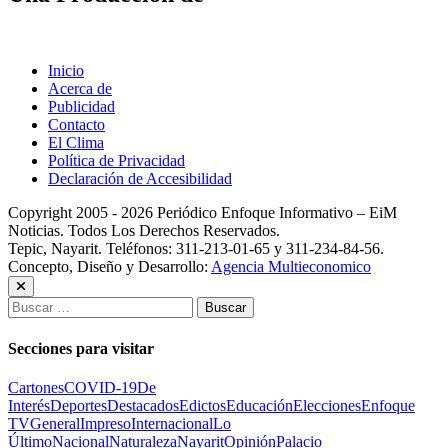
Inicio
Acerca de
Publicidad
Contacto
El Clima
Política de Privacidad
Declaración de Accesibilidad
Copyright 2005 - 2026 Periódico Enfoque Informativo – EiM
Noticias. Todos Los Derechos Reservados.
Tepic, Nayarit. Teléfonos: 311-213-01-65 y 311-234-84-56.
Concepto, Diseño y Desarrollo:
Agencia Multieconomico
Buscar:
Secciones para visitar
Cartones
COVID-19
De
Interés
Deportes
Destacados
Edictos
Educación
Elecciones
Enfoque
TV
General
Impreso
Internacional
Lo
Último
Nacional
Naturaleza
Nayarit
Opinión
Palacio