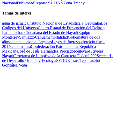
Nacional
Publicidad
Reporte 911
UAN
Zona Trendy
Temas de interés
agua de jamaica
Instituto Nacional de Estadística y Geografía
Los
Códigos del Universo
Centro Estatal de Prevención del Delito y
Participación Ciudadana del Estado de Nayarit
Equipo
Monterrey
Sanvezzo
Cahuama
mortalidad
Gobernatura de dos
años
contaminacion de lagunas
Leyes de Ingresos
ejercicio fiscal
2014
Gobernatura
Confederación Patronal de la República
Mexicana
José de Jesús Hernández Preciado
boulevard Riviera
Nayarit
Programa de Limpieza de la Carretera Federal 200
Secretaría
de Desarrollo Urbano y Ecología
SEDUE
Jesús Tepalcanzint
González Vega