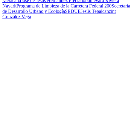
Mexicana
José de Jesús Hernández Preciado
boulevard Riviera
Nayarit
Programa de Limpieza de la Carretera Federal 200
Secretaría
de Desarrollo Urbano y Ecología
SEDUE
Jesús Tepalcanzint
González Vega