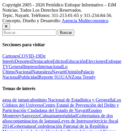
Copyright 2005 - 2026 Periódico Enfoque Informativo – EiM
Noticias. Todos Los Derechos Reservados.
Tepic, Nayarit. Teléfonos: 311-213-01-65 y 311-234-84-56.
Concepto, Diseño y Desarrollo:
Agencia Multieconomico
Buscar:
Secciones para visitar
Cartones
COVID-19
De
Interés
Deportes
Destacados
Edictos
Educación
Elecciones
Enfoque
TV
General
Impreso
Internacional
Lo
Último
Nacional
Naturaleza
Nayarit
Opinión
Palacio
Nacional
Publicidad
Reporte 911
UAN
Zona Trendy
Temas de interés
agua de jamaica
Instituto Nacional de Estadística y Geografía
Los
Códigos del Universo
Centro Estatal de Prevención del Delito y
Participación Ciudadana del Estado de Nayarit
Equipo
Monterrey
Sanvezzo
Cahuama
mortalidad
Gobernatura de dos
años
contaminacion de lagunas
Leyes de Ingresos
ejercicio fiscal
2014
Gobernatura
Confederación Patronal de la República