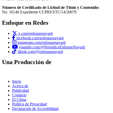
Número de Certificado de Licitud de Título y Contenido:
No. 16146 Expediente CCPRI/3/TC/14/20079
Enfoque en Redes
x.com/enfoquenayarit
facebook.com/enfoquenayarit
instagram.com/enfoquenayarit
youtube.com/@PeriodicoEnfoqueNayarit
tiktok.com/@enfoquenayarit
Una Producción de
Inicio
Acerca de
Publicidad
Contacto
El Clima
Política de Privacidad
Declaración de Accesibilidad