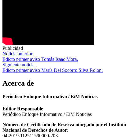
Publicidad
Navegación
Noticia anterior
Edicto primer aviso Tomás Isaac Mora.
de
Siguiente noticia
entradas
Edicto primer aviso María Del Socorro Silva Rolon.
Acerca de
Periódico Enfoque Informativo / EiM Noticias
Editor Responsable
Periódico Enfoque Informativo / EiM Noticias
Número de Certificado de Reserva otorgado por el Instituto
Nacional de Derechos de Autor:
04-2019-112511590000-203