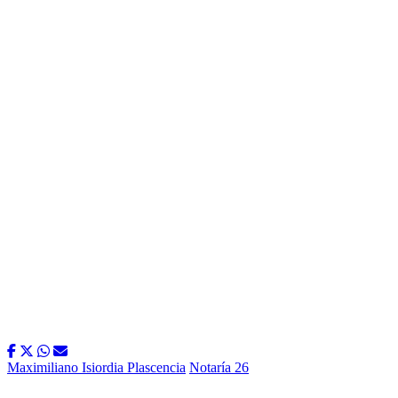
Maximiliano Isiordia Plascencia
Notaría 26