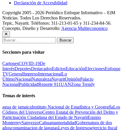
Declaración de Accesibilidad
Copyright 2005 - 2026 Periódico Enfoque Informativo – EiM
Noticias. Todos Los Derechos Reservados.
Tepic, Nayarit. Teléfonos: 311-213-01-65 y 311-234-84-56.
Concepto, Diseño y Desarrollo:
Agencia Multieconomico
Buscar:
Secciones para visitar
Cartones
COVID-19
De
Interés
Deportes
Destacados
Edictos
Educación
Elecciones
Enfoque
TV
General
Impreso
Internacional
Lo
Último
Nacional
Naturaleza
Nayarit
Opinión
Palacio
Nacional
Publicidad
Reporte 911
UAN
Zona Trendy
Temas de interés
agua de jamaica
Instituto Nacional de Estadística y Geografía
Los
Códigos del Universo
Centro Estatal de Prevención del Delito y
Participación Ciudadana del Estado de Nayarit
Equipo
Monterrey
Sanvezzo
Cahuama
mortalidad
Gobernatura de dos
años
contaminacion de lagunas
Leyes de Ingresos
ejercicio fiscal