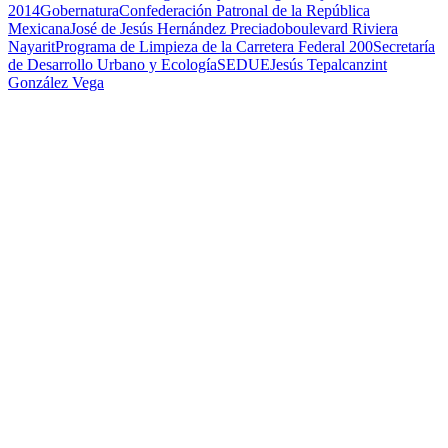
2014
Gobernatura
Confederación Patronal de la República
Mexicana
José de Jesús Hernández Preciado
boulevard Riviera
Nayarit
Programa de Limpieza de la Carretera Federal 200
Secretaría
de Desarrollo Urbano y Ecología
SEDUE
Jesús Tepalcanzint
González Vega