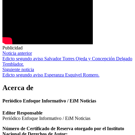
Publicidad
Navegación
Noticia anterior
Edicto segundo aviso Salvador Torres Ojeda y Concepción Delgado
de
Temblador.
entradas
Siguiente noticia
Edicto segundo aviso Esperanza Esquivel Romero.
Acerca de
Periódico Enfoque Informativo / EiM Noticias
Editor Responsable
Periódico Enfoque Informativo / EiM Noticias
Número de Certificado de Reserva otorgado por el Instituto
Nacional de Derechos de Autor: