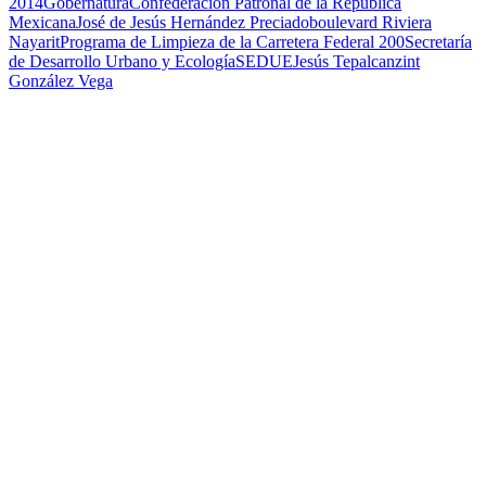
2014
Gobernatura
Confederación Patronal de la República
Mexicana
José de Jesús Hernández Preciado
boulevard Riviera
Nayarit
Programa de Limpieza de la Carretera Federal 200
Secretaría
de Desarrollo Urbano y Ecología
SEDUE
Jesús Tepalcanzint
González Vega