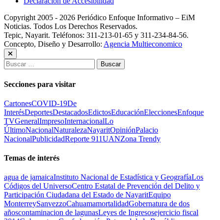
Declaración de Accesibilidad
Copyright 2005 - 2026 Periódico Enfoque Informativo – EiM
Noticias. Todos Los Derechos Reservados.
Tepic, Nayarit. Teléfonos: 311-213-01-65 y 311-234-84-56.
Concepto, Diseño y Desarrollo:
Agencia Multieconomico
Buscar:
Secciones para visitar
Cartones
COVID-19
De
Interés
Deportes
Destacados
Edictos
Educación
Elecciones
Enfoque
TV
General
Impreso
Internacional
Lo
Último
Nacional
Naturaleza
Nayarit
Opinión
Palacio
Nacional
Publicidad
Reporte 911
UAN
Zona Trendy
Temas de interés
agua de jamaica
Instituto Nacional de Estadística y Geografía
Los
Códigos del Universo
Centro Estatal de Prevención del Delito y
Participación Ciudadana del Estado de Nayarit
Equipo
Monterrey
Sanvezzo
Cahuama
mortalidad
Gobernatura de dos
años
contaminacion de lagunas
Leyes de Ingresos
ejercicio fiscal