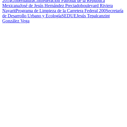
2014
Gobernatura
Confederación Patronal de la República
Mexicana
José de Jesús Hernández Preciado
boulevard Riviera
Nayarit
Programa de Limpieza de la Carretera Federal 200
Secretaría
de Desarrollo Urbano y Ecología
SEDUE
Jesús Tepalcanzint
González Vega