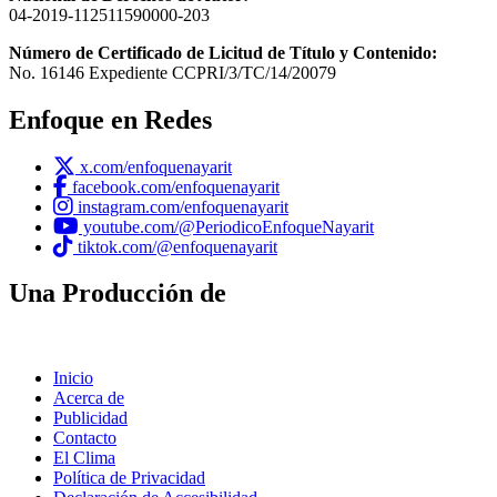
04-2019-112511590000-203
Número de Certificado de Licitud de Título y Contenido:
No. 16146 Expediente CCPRI/3/TC/14/20079
Enfoque en Redes
x.com/enfoquenayarit
facebook.com/enfoquenayarit
instagram.com/enfoquenayarit
youtube.com/@PeriodicoEnfoqueNayarit
tiktok.com/@enfoquenayarit
Una Producción de
Inicio
Acerca de
Publicidad
Contacto
El Clima
Política de Privacidad