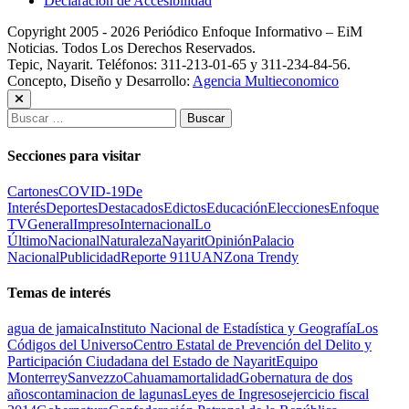
Declaración de Accesibilidad
Copyright 2005 - 2026 Periódico Enfoque Informativo – EiM
Noticias. Todos Los Derechos Reservados.
Tepic, Nayarit. Teléfonos: 311-213-01-65 y 311-234-84-56.
Concepto, Diseño y Desarrollo:
Agencia Multieconomico
Buscar:
Secciones para visitar
Cartones
COVID-19
De
Interés
Deportes
Destacados
Edictos
Educación
Elecciones
Enfoque
TV
General
Impreso
Internacional
Lo
Último
Nacional
Naturaleza
Nayarit
Opinión
Palacio
Nacional
Publicidad
Reporte 911
UAN
Zona Trendy
Temas de interés
agua de jamaica
Instituto Nacional de Estadística y Geografía
Los
Códigos del Universo
Centro Estatal de Prevención del Delito y
Participación Ciudadana del Estado de Nayarit
Equipo
Monterrey
Sanvezzo
Cahuama
mortalidad
Gobernatura de dos
años
contaminacion de lagunas
Leyes de Ingresos
ejercicio fiscal