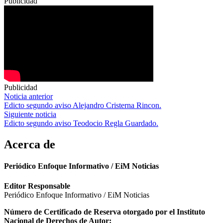
Publicidad
Publicidad
Navegación
Noticia anterior
Edicto segundo aviso Alejandro Cristerna Rincon.
de
Siguiente noticia
entradas
Edicto segundo aviso Teodocio Regla Guardado.
Acerca de
Periódico Enfoque Informativo / EiM Noticias
Editor Responsable
Periódico Enfoque Informativo / EiM Noticias
Número de Certificado de Reserva otorgado por el Instituto
Nacional de Derechos de Autor: