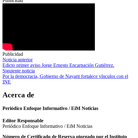
Publicidad
Publicidad
Navegación
Noticia anterior
Edicto primer aviso Jorge Ernesto Encarnación Gutiérrez.
de
Siguiente noticia
entradas
Por la democracia, Gobierno de Nayarit fortalece vínculos con el
INE
Acerca de
Periódico Enfoque Informativo / EiM Noticias
Editor Responsable
Periódico Enfoque Informativo / EiM Noticias
Número de Certificado de Reserva otorgado por el Instituto