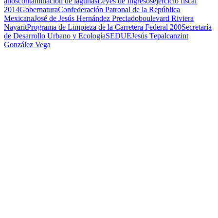
años
contaminacion de lagunas
Leyes de Ingresos
ejercicio fiscal
2014
Gobernatura
Confederación Patronal de la República
Mexicana
José de Jesús Hernández Preciado
boulevard Riviera
Nayarit
Programa de Limpieza de la Carretera Federal 200
Secretaría
de Desarrollo Urbano y Ecología
SEDUE
Jesús Tepalcanzint
González Vega