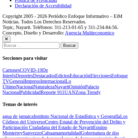
Política de Privacidad
Declaración de Accesibilidad
Copyright 2005 - 2026 Periódico Enfoque Informativo – EiM
Noticias. Todos Los Derechos Reservados.
Tepic, Nayarit. Teléfonos: 311-213-01-65 y 311-234-84-56.
Concepto, Diseño y Desarrollo:
Agencia Multieconomico
Buscar:
Secciones para visitar
Cartones
COVID-19
De
Interés
Deportes
Destacados
Edictos
Educación
Elecciones
Enfoque
TV
General
Impreso
Internacional
Lo
Último
Nacional
Naturaleza
Nayarit
Opinión
Palacio
Nacional
Publicidad
Reporte 911
UAN
Zona Trendy
Temas de interés
agua de jamaica
Instituto Nacional de Estadística y Geografía
Los
Códigos del Universo
Centro Estatal de Prevención del Delito y
Participación Ciudadana del Estado de Nayarit
Equipo
Monterrey
Sanvezzo
Cahuama
mortalidad
Gobernatura de dos