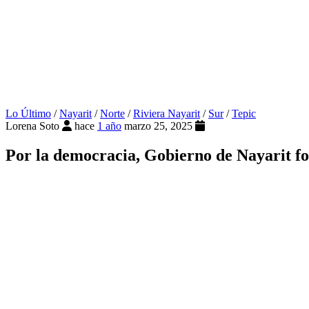
Lo Último
/
Nayarit
/
Norte
/
Riviera Nayarit
/
Sur
/
Tepic
Lorena Soto
hace
1 año
marzo 25, 2025
Por la democracia, Gobierno de Nayarit fo