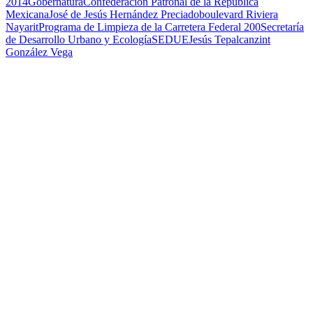
2014
Gobernatura
Confederación Patronal de la República
Mexicana
José de Jesús Hernández Preciado
boulevard Riviera
Nayarit
Programa de Limpieza de la Carretera Federal 200
Secretaría
de Desarrollo Urbano y Ecología
SEDUE
Jesús Tepalcanzint
González Vega