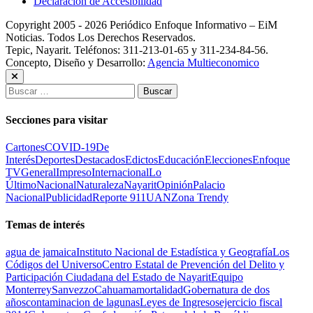
Declaración de Accesibilidad
Copyright 2005 - 2026 Periódico Enfoque Informativo – EiM
Noticias. Todos Los Derechos Reservados.
Tepic, Nayarit. Teléfonos: 311-213-01-65 y 311-234-84-56.
Concepto, Diseño y Desarrollo:
Agencia Multieconomico
Buscar:
Secciones para visitar
Cartones
COVID-19
De
Interés
Deportes
Destacados
Edictos
Educación
Elecciones
Enfoque
TV
General
Impreso
Internacional
Lo
Último
Nacional
Naturaleza
Nayarit
Opinión
Palacio
Nacional
Publicidad
Reporte 911
UAN
Zona Trendy
Temas de interés
agua de jamaica
Instituto Nacional de Estadística y Geografía
Los
Códigos del Universo
Centro Estatal de Prevención del Delito y
Participación Ciudadana del Estado de Nayarit
Equipo
Monterrey
Sanvezzo
Cahuama
mortalidad
Gobernatura de dos
años
contaminacion de lagunas
Leyes de Ingresos
ejercicio fiscal