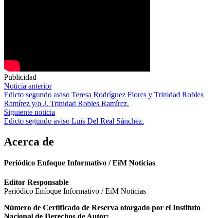
Publicidad
Navegación
Noticia anterior
Edicto segundo aviso Teresa Rodríguez Flores y Trinidad Robles
de
Ramírez y/o J. Trinidad Robles Ramírez.
entradas
Siguiente noticia
Edicto segundo aviso Luis Del Real Sánchez.
Acerca de
Periódico Enfoque Informativo / EiM Noticias
Editor Responsable
Periódico Enfoque Informativo / EiM Noticias
Número de Certificado de Reserva otorgado por el Instituto
Nacional de Derechos de Autor: