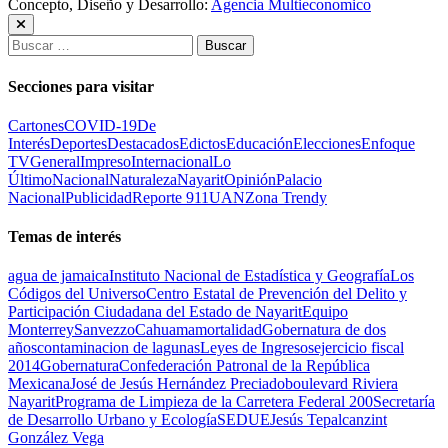
Concepto, Diseño y Desarrollo:
Agencia Multieconomico
Buscar:
Secciones para visitar
Cartones
COVID-19
De
Interés
Deportes
Destacados
Edictos
Educación
Elecciones
Enfoque
TV
General
Impreso
Internacional
Lo
Último
Nacional
Naturaleza
Nayarit
Opinión
Palacio
Nacional
Publicidad
Reporte 911
UAN
Zona Trendy
Temas de interés
agua de jamaica
Instituto Nacional de Estadística y Geografía
Los
Códigos del Universo
Centro Estatal de Prevención del Delito y
Participación Ciudadana del Estado de Nayarit
Equipo
Monterrey
Sanvezzo
Cahuama
mortalidad
Gobernatura de dos
años
contaminacion de lagunas
Leyes de Ingresos
ejercicio fiscal
2014
Gobernatura
Confederación Patronal de la República
Mexicana
José de Jesús Hernández Preciado
boulevard Riviera
Nayarit
Programa de Limpieza de la Carretera Federal 200
Secretaría
de Desarrollo Urbano y Ecología
SEDUE
Jesús Tepalcanzint
González Vega