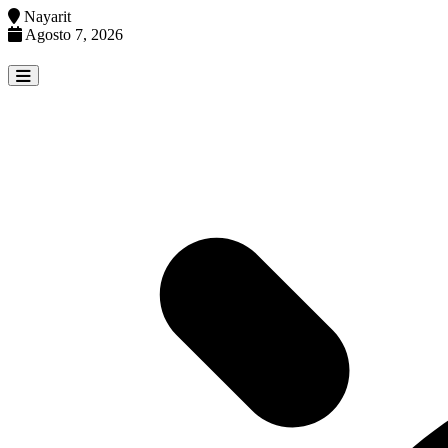
Nayarit
Agosto 7, 2026
Skip
to
content