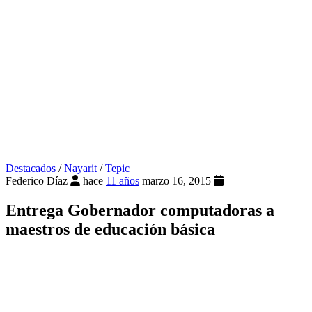
Destacados
/
Nayarit
/
Tepic
Federico Díaz
hace
11 años
marzo 16, 2015
Entrega Gobernador computadoras a
maestros de educación básica