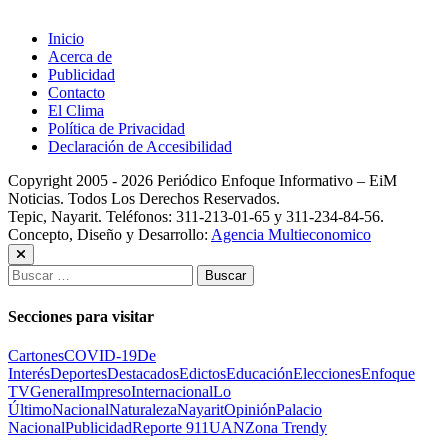
Inicio
Acerca de
Publicidad
Contacto
El Clima
Política de Privacidad
Declaración de Accesibilidad
Copyright 2005 - 2026 Periódico Enfoque Informativo – EiM
Noticias. Todos Los Derechos Reservados.
Tepic, Nayarit. Teléfonos: 311-213-01-65 y 311-234-84-56.
Concepto, Diseño y Desarrollo:
Agencia Multieconomico
Buscar:
Secciones para visitar
Cartones
COVID-19
De
Interés
Deportes
Destacados
Edictos
Educación
Elecciones
Enfoque
TV
General
Impreso
Internacional
Lo
Último
Nacional
Naturaleza
Nayarit
Opinión
Palacio
Nacional
Publicidad
Reporte 911
UAN
Zona Trendy