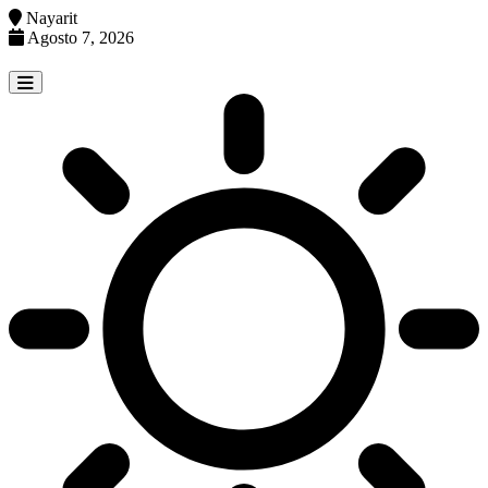
Nayarit
Agosto 7, 2026
Skip
to
content