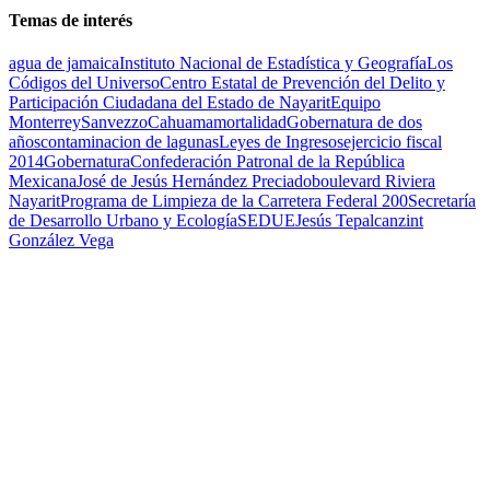
Temas de interés
agua de jamaica
Instituto Nacional de Estadística y Geografía
Los
Códigos del Universo
Centro Estatal de Prevención del Delito y
Participación Ciudadana del Estado de Nayarit
Equipo
Monterrey
Sanvezzo
Cahuama
mortalidad
Gobernatura de dos
años
contaminacion de lagunas
Leyes de Ingresos
ejercicio fiscal
2014
Gobernatura
Confederación Patronal de la República
Mexicana
José de Jesús Hernández Preciado
boulevard Riviera
Nayarit
Programa de Limpieza de la Carretera Federal 200
Secretaría
de Desarrollo Urbano y Ecología
SEDUE
Jesús Tepalcanzint
González Vega