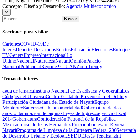
Tepic, Nayarit. Teléfonos: 311-213-01-65 y 311-234-84-56.
Concepto, Diseño y Desarrollo:
Agencia Multieconomico
Buscar:
Secciones para visitar
Cartones
COVID-19
De
Interés
Deportes
Destacados
Edictos
Educación
Elecciones
Enfoque
TV
General
Impreso
Internacional
Lo
Último
Nacional
Naturaleza
Nayarit
Opinión
Palacio
Nacional
Publicidad
Reporte 911
UAN
Zona Trendy
Temas de interés
agua de jamaica
Instituto Nacional de Estadística y Geografía
Los
Códigos del Universo
Centro Estatal de Prevención del Delito y
Participación Ciudadana del Estado de Nayarit
Equipo
Monterrey
Sanvezzo
Cahuama
mortalidad
Gobernatura de dos
años
contaminacion de lagunas
Leyes de Ingresos
ejercicio fiscal
2014
Gobernatura
Confederación Patronal de la República
Mexicana
José de Jesús Hernández Preciado
boulevard Riviera
Nayarit
Programa de Limpieza de la Carretera Federal 200
Secretaría
de Desarrollo Urbano y Ecología
SEDUE
Jesús Tepalcanzint