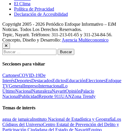
El Clima
Política de Privacidad
Declaración de Accesibilidad
Copyright 2005 - 2026 Periódico Enfoque Informativo – EiM
Noticias. Todos Los Derechos Reservados.
Tepic, Nayarit. Teléfonos: 311-213-01-65 y 311-234-84-56.
Concepto, Diseño y Desarrollo:
Agencia Multieconomico
Buscar:
Secciones para visitar
Cartones
COVID-19
De
Interés
Deportes
Destacados
Edictos
Educación
Elecciones
Enfoque
TV
General
Impreso
Internacional
Lo
Último
Nacional
Naturaleza
Nayarit
Opinión
Palacio
Nacional
Publicidad
Reporte 911
UAN
Zona Trendy
Temas de interés
agua de jamaica
Instituto Nacional de Estadística y Geografía
Los
Códigos del Universo
Centro Estatal de Prevención del Delito y
Participación Ciudadana del Estado de Nayarit
Equipo