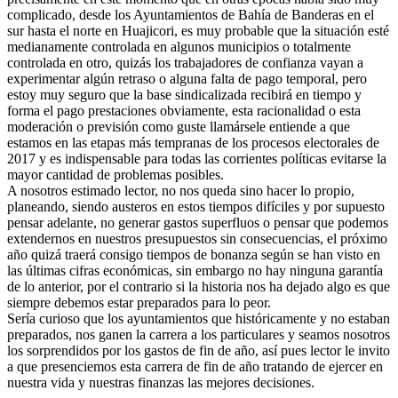
complicado, desde los Ayuntamientos de Bahía de Banderas en el
sur hasta el norte en Huajicori, es muy probable que la situación esté
medianamente controlada en algunos municipios o totalmente
controlada en otro, quizás los trabajadores de confianza vayan a
experimentar algún retraso o alguna falta de pago temporal, pero
estoy muy seguro que la base sindicalizada recibirá en tiempo y
forma el pago prestaciones obviamente, esta racionalidad o esta
moderación o previsión como guste llamársele entiende a que
estamos en las etapas más tempranas de los procesos electorales de
2017 y es indispensable para todas las corrientes políticas evitarse la
mayor cantidad de problemas posibles.
A nosotros estimado lector, no nos queda sino hacer lo propio,
planeando, siendo austeros en estos tiempos difíciles y por supuesto
pensar adelante, no generar gastos superfluos o pensar que podemos
extendernos en nuestros presupuestos sin consecuencias, el próximo
año quizá traerá consigo tiempos de bonanza según se han visto en
las últimas cifras económicas, sin embargo no hay ninguna garantía
de lo anterior, por el contrario si la historia nos ha dejado algo es que
siempre debemos estar preparados para lo peor.
Sería curioso que los ayuntamientos que históricamente y no estaban
preparados, nos ganen la carrera a los particulares y seamos nosotros
los sorprendidos por los gastos de fin de año, así pues lector le invito
a que presenciemos esta carrera de fin de año tratando de ejercer en
nuestra vida y nuestras finanzas las mejores decisiones.