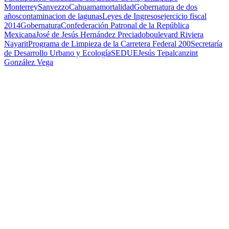
Monterrey
Sanvezzo
Cahuama
mortalidad
Gobernatura de dos
años
contaminacion de lagunas
Leyes de Ingresos
ejercicio fiscal
2014
Gobernatura
Confederación Patronal de la República
Mexicana
José de Jesús Hernández Preciado
boulevard Riviera
Nayarit
Programa de Limpieza de la Carretera Federal 200
Secretaría
de Desarrollo Urbano y Ecología
SEDUE
Jesús Tepalcanzint
González Vega