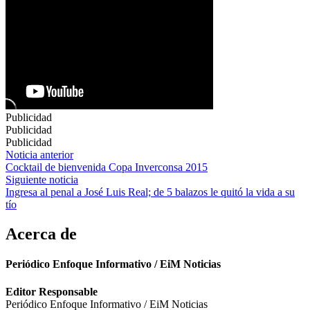
Publicidad
Publicidad
Publicidad
Navegación
Noticia anterior
Cocktail de bienvenida Copa Inverconsa 2015
de
Siguiente noticia
entradas
Ingresa al penal a José Luis Real; de 5 balazos le quitó la vida a su
tío
Acerca de
Periódico Enfoque Informativo / EiM Noticias
Editor Responsable
Periódico Enfoque Informativo / EiM Noticias