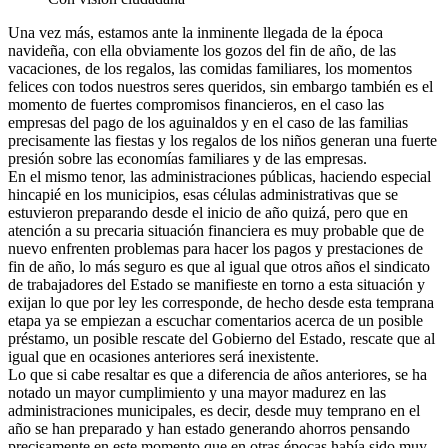
U
na vez más, estamos ante la inminente llegada de la época
navideña, con ella obviamente los gozos del fin de año, de las
vacaciones, de los regalos, las comidas familiares, los momentos
felices con todos nuestros seres queridos, sin embargo también es el
momento de fuertes compromisos financieros, en el caso las
empresas del pago de los aguinaldos y en el caso de las familias
precisamente las fiestas y los regalos de los niños generan una fuerte
presión sobre las economías familiares y de las empresas.
En el mismo tenor, las administraciones públicas, haciendo especial
hincapié en los municipios, esas células administrativas que se
estuvieron preparando desde el inicio de año quizá, pero que en
atención a su precaria situación financiera es muy probable que de
nuevo enfrenten problemas para hacer los pagos y prestaciones de
fin de año, lo más seguro es que al igual que otros años el sindicato
de trabajadores del Estado se manifieste en torno a esta situación y
exijan lo que por ley les corresponde, de hecho desde esta temprana
etapa ya se empiezan a escuchar comentarios acerca de un posible
préstamo, un posible rescate del Gobierno del Estado, rescate que al
igual que en ocasiones anteriores será inexistente.
Lo que si cabe resaltar es que a diferencia de años anteriores, se ha
notado un mayor cumplimiento y una mayor madurez en las
administraciones municipales, es decir, desde muy temprano en el
año se han preparado y han estado generando ahorros pensando
precisamente en este momento que en otras épocas había sido muy