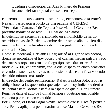
Quedará a disposición del Juez Primero de Primera
Instancia del ramo penal con sede en Tepic
En medio de un dispositivo de seguridad, elementos de la Policía
Nayarit, trasladaron a bordo de una patrulla al CERESO
“Venustiano Carranza” de Tepic, a José Manuel Cervantes Real,
presunto homicida de José Luis Real de los Santos.
El detenido se encuentra relacionado en el homicidio de su tío
ocurrido el pasado 21 de noviembre del presente año, a quien dio
muerte a balazos, a las afueras de una carpintería ubicada en la
colonia La Cruz.
Como se recordará, Cervantes Real; arribó al lugar de los hechos,
donde se encontraba el hoy occiso y el cual sin mediar palabra, sacó
de entre sus ropas un arma de fuego tipo escuadra, marca Astra,
modelo A-100, calibre 9mm, con la cual disparó en cinco ocasiones;
cayendo al suelo ya sin vida; para posterior darse a la fuga y siendo
detenido minutos más tarde.
El director del centro penitenciario, Rafael Gamboa Soto, leyó las
obligaciones a las que tendrá que sujetarse el hoy indiciado dentro
del penal estatal, donde estará a la espera de que el Juez Primero
Penal, le dicte el auto de Formal Prisión y posterior una posible
condena por el crimen cometido.
Por su parte, el Fiscal Edgar Veytia, sostuvo que la Fiscalía pedirá al
Juez Penal, aplique la pena máxima a José Manuel Cervantes Real,