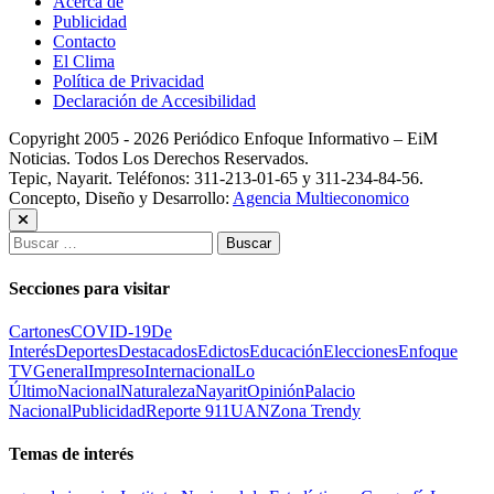
Acerca de
Publicidad
Contacto
El Clima
Política de Privacidad
Declaración de Accesibilidad
Copyright 2005 - 2026 Periódico Enfoque Informativo – EiM
Noticias. Todos Los Derechos Reservados.
Tepic, Nayarit. Teléfonos: 311-213-01-65 y 311-234-84-56.
Concepto, Diseño y Desarrollo:
Agencia Multieconomico
Buscar:
Secciones para visitar
Cartones
COVID-19
De
Interés
Deportes
Destacados
Edictos
Educación
Elecciones
Enfoque
TV
General
Impreso
Internacional
Lo
Último
Nacional
Naturaleza
Nayarit
Opinión
Palacio
Nacional
Publicidad
Reporte 911
UAN
Zona Trendy
Temas de interés