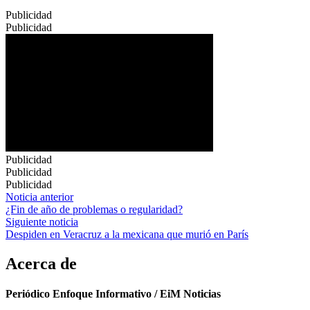
Publicidad
Publicidad
Publicidad
Publicidad
Publicidad
Navegación
Noticia anterior
¿Fin de año de problemas o regularidad?
de
Siguiente noticia
entradas
Despiden en Veracruz a la mexicana que murió en París
Acerca de
Periódico Enfoque Informativo / EiM Noticias