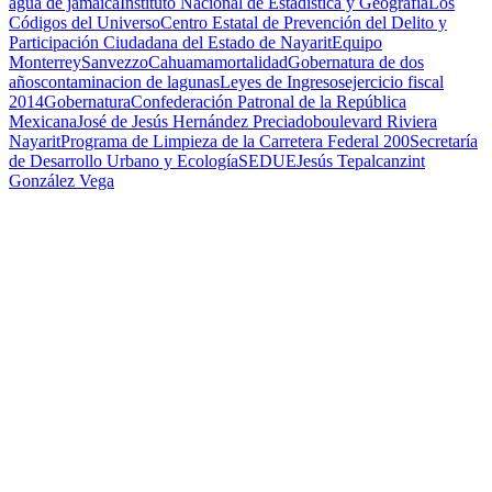
agua de jamaica
Instituto Nacional de Estadística y Geografía
Los
Códigos del Universo
Centro Estatal de Prevención del Delito y
Participación Ciudadana del Estado de Nayarit
Equipo
Monterrey
Sanvezzo
Cahuama
mortalidad
Gobernatura de dos
años
contaminacion de lagunas
Leyes de Ingresos
ejercicio fiscal
2014
Gobernatura
Confederación Patronal de la República
Mexicana
José de Jesús Hernández Preciado
boulevard Riviera
Nayarit
Programa de Limpieza de la Carretera Federal 200
Secretaría
de Desarrollo Urbano y Ecología
SEDUE
Jesús Tepalcanzint
González Vega