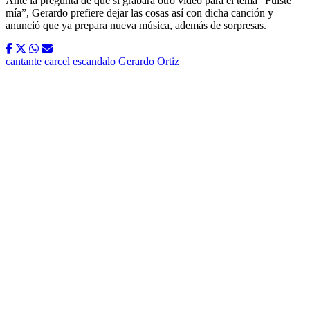
Ante la pregunta de que si grabará otro video para el tema “Fuiste
mía”, Gerardo prefiere dejar las cosas así con dicha canción y
anunció que ya prepara nueva música, además de sorpresas.
cantante
carcel
escandalo
Gerardo Ortiz