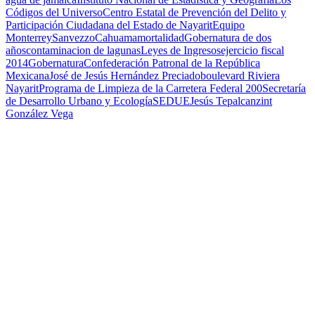
Códigos del Universo
Centro Estatal de Prevención del Delito y
Participación Ciudadana del Estado de Nayarit
Equipo
Monterrey
Sanvezzo
Cahuama
mortalidad
Gobernatura de dos
años
contaminacion de lagunas
Leyes de Ingresos
ejercicio fiscal
2014
Gobernatura
Confederación Patronal de la República
Mexicana
José de Jesús Hernández Preciado
boulevard Riviera
Nayarit
Programa de Limpieza de la Carretera Federal 200
Secretaría
de Desarrollo Urbano y Ecología
SEDUE
Jesús Tepalcanzint
González Vega