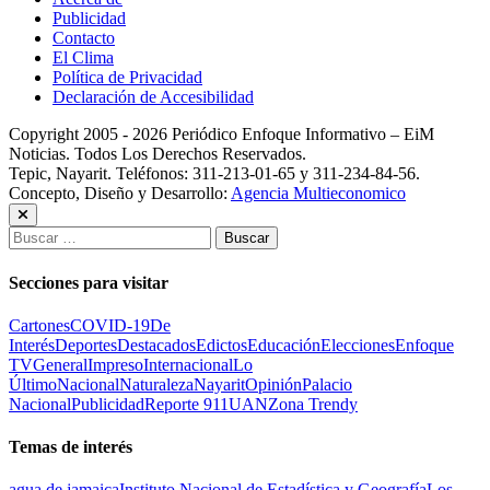
Publicidad
Contacto
El Clima
Política de Privacidad
Declaración de Accesibilidad
Copyright 2005 - 2026 Periódico Enfoque Informativo – EiM
Noticias. Todos Los Derechos Reservados.
Tepic, Nayarit. Teléfonos: 311-213-01-65 y 311-234-84-56.
Concepto, Diseño y Desarrollo:
Agencia Multieconomico
Buscar:
Secciones para visitar
Cartones
COVID-19
De
Interés
Deportes
Destacados
Edictos
Educación
Elecciones
Enfoque
TV
General
Impreso
Internacional
Lo
Último
Nacional
Naturaleza
Nayarit
Opinión
Palacio
Nacional
Publicidad
Reporte 911
UAN
Zona Trendy
Temas de interés
agua de jamaica
Instituto Nacional de Estadística y Geografía
Los