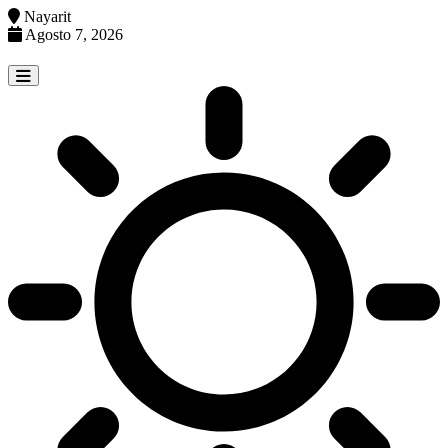
Nayarit
Agosto 7, 2026
Skip
to
content