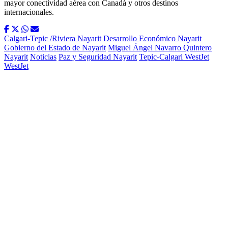
mayor conectividad aérea con Canadá y otros destinos
internacionales.
Calgari-Tepic /Riviera Nayarit
Desarrollo Económico Nayarit
Gobierno del Estado de Nayarit
Miguel Ángel Navarro Quintero
Nayarit
Noticias
Paz y Seguridad Nayarit
Tepic-Calgari WestJet
WestJet