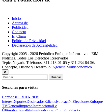
Inicio
Acerca de
Publicidad
Contacto
El Clima
Política de Privacidad
Declaración de Accesibilidad
Copyright 2005 - 2026 Periódico Enfoque Informativo – EiM
Noticias. Todos Los Derechos Reservados.
Tepic, Nayarit. Teléfonos: 311-213-01-65 y 311-234-84-56.
Concepto, Diseño y Desarrollo:
Agencia Multieconomico
Buscar:
Secciones para visitar
Cartones
COVID-19
De
Interés
Deportes
Destacados
Edictos
Educación
Elecciones
Enfoque
TV
General
Impreso
Internacional
Lo
Último
Nacional
Naturaleza
Nayarit
Opinión
Palacio