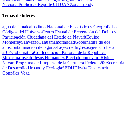
Nacional
Publicidad
Reporte 911
UAN
Zona Trendy
Temas de interés
agua de jamaica
Instituto Nacional de Estadística y Geografía
Los
Códigos del Universo
Centro Estatal de Prevención del Delito y
Participación Ciudadana del Estado de Nayarit
Equipo
Monterrey
Sanvezzo
Cahuama
mortalidad
Gobernatura de dos
años
contaminacion de lagunas
Leyes de Ingresos
ejercicio fiscal
2014
Gobernatura
Confederación Patronal de la República
Mexicana
José de Jesús Hernández Preciado
boulevard Riviera
Nayarit
Programa de Limpieza de la Carretera Federal 200
Secretaría
de Desarrollo Urbano y Ecología
SEDUE
Jesús Tepalcanzint
González Vega