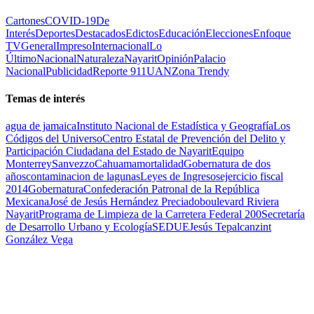
Cartones
COVID-19
De
Interés
Deportes
Destacados
Edictos
Educación
Elecciones
Enfoque
TV
General
Impreso
Internacional
Lo
Último
Nacional
Naturaleza
Nayarit
Opinión
Palacio
Nacional
Publicidad
Reporte 911
UAN
Zona Trendy
Temas de interés
agua de jamaica
Instituto Nacional de Estadística y Geografía
Los
Códigos del Universo
Centro Estatal de Prevención del Delito y
Participación Ciudadana del Estado de Nayarit
Equipo
Monterrey
Sanvezzo
Cahuama
mortalidad
Gobernatura de dos
años
contaminacion de lagunas
Leyes de Ingresos
ejercicio fiscal
2014
Gobernatura
Confederación Patronal de la República
Mexicana
José de Jesús Hernández Preciado
boulevard Riviera
Nayarit
Programa de Limpieza de la Carretera Federal 200
Secretaría
de Desarrollo Urbano y Ecología
SEDUE
Jesús Tepalcanzint
González Vega