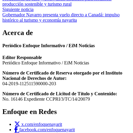
de
producción sostenible y turismo rural
entradas
Siguiente noticia
Gobernador Navarro presenta vuelo directo a Canadá: impulso
histórico al turismo y economía nayarita
Acerca de
Periódico Enfoque Informativo / EiM Noticias
Editor Responsable
Periódico Enfoque Informativo / EiM Noticias
Número de Certificado de Reserva otorgado por el Instituto
Nacional de Derechos de Autor:
04-2019-112511590000-203
Número de Certificado de Licitud de Título y Contenido:
No. 16146 Expediente CCPRI/3/TC/14/20079
Enfoque en Redes
x.com/enfoquenayarit
facebook.com/enfoquenayarit