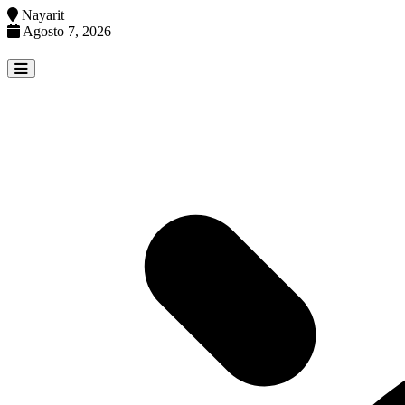
Nayarit
Agosto 7, 2026
Skip
to
content