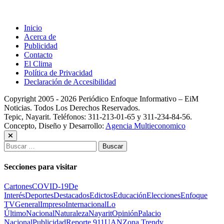
Inicio
Acerca de
Publicidad
Contacto
El Clima
Política de Privacidad
Declaración de Accesibilidad
Copyright 2005 - 2026 Periódico Enfoque Informativo – EiM
Noticias. Todos Los Derechos Reservados.
Tepic, Nayarit. Teléfonos: 311-213-01-65 y 311-234-84-56.
Concepto, Diseño y Desarrollo:
Agencia Multieconomico
Buscar:
Secciones para visitar
Cartones
COVID-19
De
Interés
Deportes
Destacados
Edictos
Educación
Elecciones
Enfoque
TV
General
Impreso
Internacional
Lo
Último
Nacional
Naturaleza
Nayarit
Opinión
Palacio
Nacional
Publicidad
Reporte 911
UAN
Zona Trendy