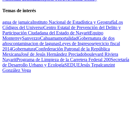
Temas de interés
agua de jamaica
Instituto Nacional de Estadística y Geografía
Los
Códigos del Universo
Centro Estatal de Prevención del Delito y
Participación Ciudadana del Estado de Nayarit
Equipo
Monterrey
Sanvezzo
Cahuama
mortalidad
Gobernatura de dos
años
contaminacion de lagunas
Leyes de Ingresos
ejercicio fiscal
2014
Gobernatura
Confederación Patronal de la República
Mexicana
José de Jesús Hernández Preciado
boulevard Riviera
Nayarit
Programa de Limpieza de la Carretera Federal 200
Secretaría
de Desarrollo Urbano y Ecología
SEDUE
Jesús Tepalcanzint
González Vega