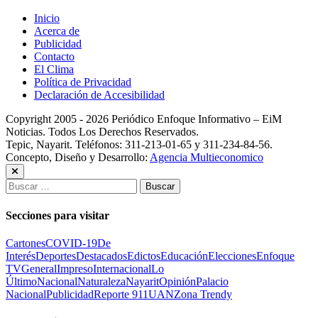
Inicio
Acerca de
Publicidad
Contacto
El Clima
Política de Privacidad
Declaración de Accesibilidad
Copyright 2005 - 2026 Periódico Enfoque Informativo – EiM
Noticias. Todos Los Derechos Reservados.
Tepic, Nayarit. Teléfonos: 311-213-01-65 y 311-234-84-56.
Concepto, Diseño y Desarrollo:
Agencia Multieconomico
Buscar:
Secciones para visitar
Cartones
COVID-19
De
Interés
Deportes
Destacados
Edictos
Educación
Elecciones
Enfoque
TV
General
Impreso
Internacional
Lo
Último
Nacional
Naturaleza
Nayarit
Opinión
Palacio
Nacional
Publicidad
Reporte 911
UAN
Zona Trendy