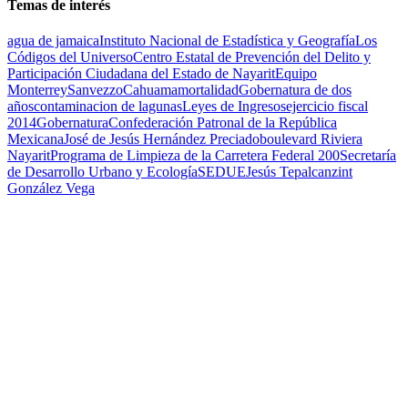
Temas de interés
agua de jamaica
Instituto Nacional de Estadística y Geografía
Los
Códigos del Universo
Centro Estatal de Prevención del Delito y
Participación Ciudadana del Estado de Nayarit
Equipo
Monterrey
Sanvezzo
Cahuama
mortalidad
Gobernatura de dos
años
contaminacion de lagunas
Leyes de Ingresos
ejercicio fiscal
2014
Gobernatura
Confederación Patronal de la República
Mexicana
José de Jesús Hernández Preciado
boulevard Riviera
Nayarit
Programa de Limpieza de la Carretera Federal 200
Secretaría
de Desarrollo Urbano y Ecología
SEDUE
Jesús Tepalcanzint
González Vega