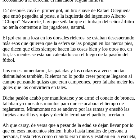
15’ después cayó el primer gol, un tiro suave de Rafael Ocegueda
que entró pegadita al poste, a la izquierda del ingeniero Alberto
“Chopo” Navarrete, hay que señalar que el trabajo del señor árbitro
no tenía contentos a los jugadores, natural.
El gol era una loza en los dorsales rieleros, se estaban desesperando,
más esos que quieren que la esfera se las pongan en los meros pies,
que dicen que ellos siempre hacen las cosas bien y los otros no, en
fin, las mentes se estaban calentado con el fuego de la pasión del
fútbol.
Los roces aumentaron, las patadas y los codazos a veces no tan
disimulados también, Rieleros no lo podía creer porque llegaron al
campo pensando quizás que eran campeones, pero faltaba meter los
goles que los convirtiera en tales.
Dicha pasión acabó por manifestarse y se armó el conato de bronca,
faltaban ya unos dos minutos para que se acabara el tiempo de
reglamento, Miramontes no se anduvo por las ramas y enseñó las
tarjetas amarillas y rojas y decidió terminar el partido, acertado.
Ah que caray, de veras que a pesar de la edad se dejan llevar por lo
que en esos momentos sienten, hubo hasta insultos de persona a
persona, hasta retos como cuando eran niños y estaban en la escuela,