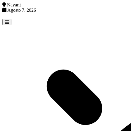
Nayarit
Agosto 7, 2026
Skip
to
content