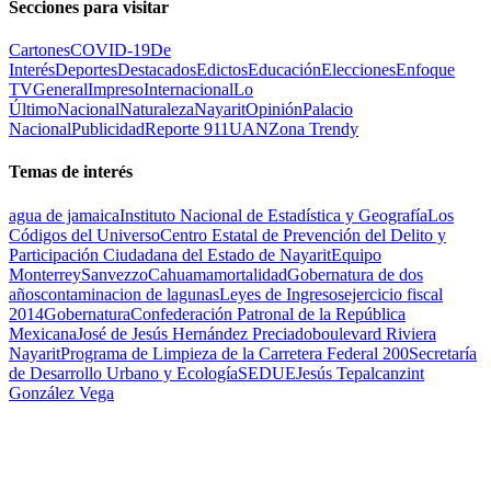
Secciones para visitar
Cartones
COVID-19
De
Interés
Deportes
Destacados
Edictos
Educación
Elecciones
Enfoque
TV
General
Impreso
Internacional
Lo
Último
Nacional
Naturaleza
Nayarit
Opinión
Palacio
Nacional
Publicidad
Reporte 911
UAN
Zona Trendy
Temas de interés
agua de jamaica
Instituto Nacional de Estadística y Geografía
Los
Códigos del Universo
Centro Estatal de Prevención del Delito y
Participación Ciudadana del Estado de Nayarit
Equipo
Monterrey
Sanvezzo
Cahuama
mortalidad
Gobernatura de dos
años
contaminacion de lagunas
Leyes de Ingresos
ejercicio fiscal
2014
Gobernatura
Confederación Patronal de la República
Mexicana
José de Jesús Hernández Preciado
boulevard Riviera
Nayarit
Programa de Limpieza de la Carretera Federal 200
Secretaría
de Desarrollo Urbano y Ecología
SEDUE
Jesús Tepalcanzint
González Vega