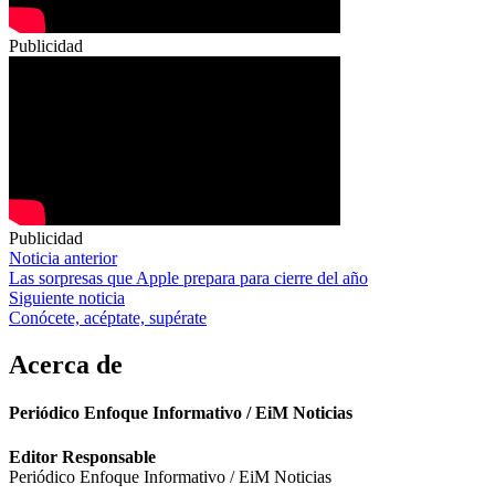
Publicidad
Publicidad
Navegación
Noticia anterior
Las sorpresas que Apple prepara para cierre del año
de
Siguiente noticia
entradas
Conócete, acéptate, supérate
Acerca de
Periódico Enfoque Informativo / EiM Noticias
Editor Responsable
Periódico Enfoque Informativo / EiM Noticias