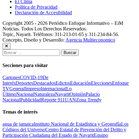
El Clima
Política de Privacidad
Declaración de Accesibilidad
Copyright 2005 - 2026 Periódico Enfoque Informativo – EiM
Noticias. Todos Los Derechos Reservados.
Tepic, Nayarit. Teléfonos: 311-213-01-65 y 311-234-84-56.
Concepto, Diseño y Desarrollo:
Agencia Multieconomico
Buscar:
Secciones para visitar
Cartones
COVID-19
De
Interés
Deportes
Destacados
Edictos
Educación
Elecciones
Enfoque
TV
General
Impreso
Internacional
Lo
Último
Nacional
Naturaleza
Nayarit
Opinión
Palacio
Nacional
Publicidad
Reporte 911
UAN
Zona Trendy
Temas de interés
agua de jamaica
Instituto Nacional de Estadística y Geografía
Los
Códigos del Universo
Centro Estatal de Prevención del Delito y
Participación Ciudadana del Estado de Nayarit
Equipo