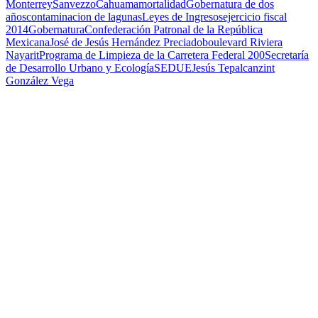
Monterrey
Sanvezzo
Cahuama
mortalidad
Gobernatura de dos
años
contaminacion de lagunas
Leyes de Ingresos
ejercicio fiscal
2014
Gobernatura
Confederación Patronal de la República
Mexicana
José de Jesús Hernández Preciado
boulevard Riviera
Nayarit
Programa de Limpieza de la Carretera Federal 200
Secretaría
de Desarrollo Urbano y Ecología
SEDUE
Jesús Tepalcanzint
González Vega