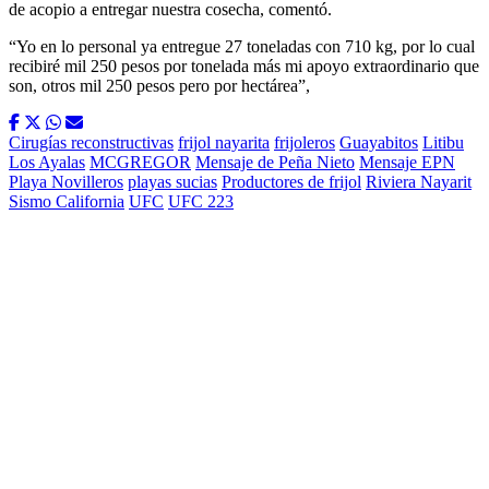
de acopio a entregar nuestra cosecha, comentó.
“Yo en lo personal ya entregue 27 toneladas con 710 kg, por lo cual
recibiré mil 250 pesos por tonelada más mi apoyo extraordinario que
son, otros mil 250 pesos pero por hectárea”,
Cirugías reconstructivas
frijol nayarita
frijoleros
Guayabitos
Litibu
Los Ayalas
MCGREGOR
Mensaje de Peña Nieto
Mensaje EPN
Playa Novilleros
playas sucias
Productores de frijol
Riviera Nayarit
Sismo California
UFC
UFC 223