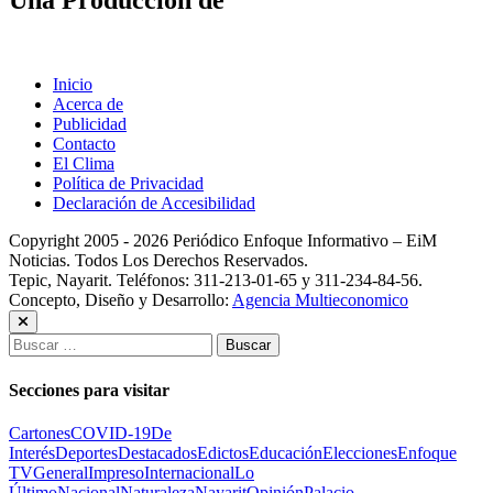
Una Producción de
Inicio
Acerca de
Publicidad
Contacto
El Clima
Política de Privacidad
Declaración de Accesibilidad
Copyright 2005 - 2026 Periódico Enfoque Informativo – EiM
Noticias. Todos Los Derechos Reservados.
Tepic, Nayarit. Teléfonos: 311-213-01-65 y 311-234-84-56.
Concepto, Diseño y Desarrollo:
Agencia Multieconomico
Buscar:
Secciones para visitar
Cartones
COVID-19
De
Interés
Deportes
Destacados
Edictos
Educación
Elecciones
Enfoque
TV
General
Impreso
Internacional
Lo
Último
Nacional
Naturaleza
Nayarit
Opinión
Palacio