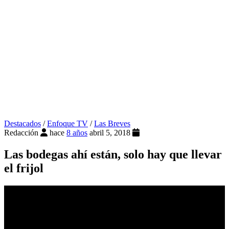
Destacados
/
Enfoque TV
/
Las Breves
Redacción
hace
8 años
abril 5, 2018
Las bodegas ahí están, solo hay que llevar
el frijol