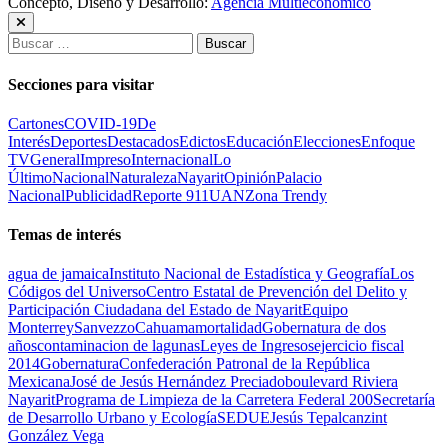
Concepto, Diseño y Desarrollo:
Agencia Multieconomico
Buscar:
Secciones para visitar
Cartones
COVID-19
De
Interés
Deportes
Destacados
Edictos
Educación
Elecciones
Enfoque
TV
General
Impreso
Internacional
Lo
Último
Nacional
Naturaleza
Nayarit
Opinión
Palacio
Nacional
Publicidad
Reporte 911
UAN
Zona Trendy
Temas de interés
agua de jamaica
Instituto Nacional de Estadística y Geografía
Los
Códigos del Universo
Centro Estatal de Prevención del Delito y
Participación Ciudadana del Estado de Nayarit
Equipo
Monterrey
Sanvezzo
Cahuama
mortalidad
Gobernatura de dos
años
contaminacion de lagunas
Leyes de Ingresos
ejercicio fiscal
2014
Gobernatura
Confederación Patronal de la República
Mexicana
José de Jesús Hernández Preciado
boulevard Riviera
Nayarit
Programa de Limpieza de la Carretera Federal 200
Secretaría
de Desarrollo Urbano y Ecología
SEDUE
Jesús Tepalcanzint
González Vega