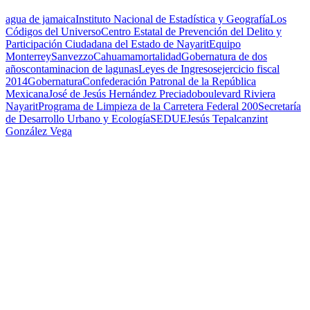
agua de jamaica
Instituto Nacional de Estadística y Geografía
Los
Códigos del Universo
Centro Estatal de Prevención del Delito y
Participación Ciudadana del Estado de Nayarit
Equipo
Monterrey
Sanvezzo
Cahuama
mortalidad
Gobernatura de dos
años
contaminacion de lagunas
Leyes de Ingresos
ejercicio fiscal
2014
Gobernatura
Confederación Patronal de la República
Mexicana
José de Jesús Hernández Preciado
boulevard Riviera
Nayarit
Programa de Limpieza de la Carretera Federal 200
Secretaría
de Desarrollo Urbano y Ecología
SEDUE
Jesús Tepalcanzint
González Vega