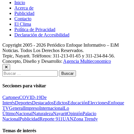
Inicio
Acerca de
Publicidad
Contacto
El Clima
Política de Privacidad
Declaración de Accesibilidad
Copyright 2005 - 2026 Periódico Enfoque Informativo – EiM
Noticias. Todos Los Derechos Reservados.
Tepic, Nayarit. Teléfonos: 311-213-01-65 y 311-234-84-56.
Concepto, Diseño y Desarrollo:
Agencia Multieconomico
Buscar:
Secciones para visitar
Cartones
COVID-19
De
Interés
Deportes
Destacados
Edictos
Educación
Elecciones
Enfoque
TV
General
Impreso
Internacional
Lo
Último
Nacional
Naturaleza
Nayarit
Opinión
Palacio
Nacional
Publicidad
Reporte 911
UAN
Zona Trendy
Temas de interés